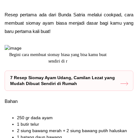
Resep pertama ada dari Bunda Satria melalui cookpad, cara
membuat siomay ayam biasa menjadi dasar bagi kamu yang
baru pertama kali buat!
at
Cara membuat siomay sebenarnya mudah saja kok
Dalam rese
7 Resep Siomay Ayam Udang, Camilan Lezat yang
Mudah Dibuat Sendiri di Rumah
Bahan
250 gr dada ayam
1 butir telur
2 siung bawang merah + 2 siung bawang putih haluskan
1 batang daun bawang