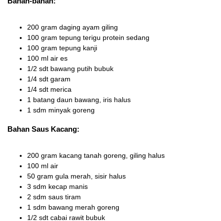
Bahan-bahan:
200 gram daging ayam giling
100 gram tepung terigu protein sedang
100 gram tepung kanji
100 ml air es
1/2 sdt bawang putih bubuk
1/4 sdt garam
1/4 sdt merica
1 batang daun bawang, iris halus
1 sdm minyak goreng
Bahan Saus Kacang:
200 gram kacang tanah goreng, giling halus
100 ml air
50 gram gula merah, sisir halus
3 sdm kecap manis
2 sdm saus tiram
1 sdm bawang merah goreng
1/2 sdt cabai rawit bubuk