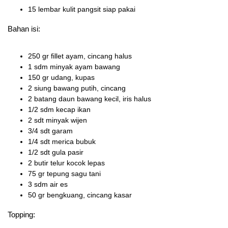
15 lembar kulit pangsit siap pakai
Bahan isi:
250 gr fillet ayam, cincang halus
1 sdm minyak ayam bawang
150 gr udang, kupas
2 siung bawang putih, cincang
2 batang daun bawang kecil, iris halus
1/2 sdm kecap ikan
2 sdt minyak wijen
3/4 sdt garam
1/4 sdt merica bubuk
1/2 sdt gula pasir
2 butir telur kocok lepas
75 gr tepung sagu tani
3 sdm air es
50 gr bengkuang, cincang kasar
Topping: