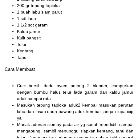
200 gr tepung tapioka
1 buah labu siam parut
1 sdt lada
1 1/2 sdt garam
Kaldu jamur
Kulit pangsit
Telur
Kentang
Tahu
Cara Membuat
Cuci bersih dada ayam potong 2 blender, campurkan
dengan bumbu halus telur lada garam dan kaldu jamur
aduk sampai rata
Masukan tepung tapioka aduk2 kembali,masukan parutan
labu dan irisan daun bawang aduk kembali jangan lupa icip
ya
Masak adonan siomay pada air yg sudah mendidih sampai
mengapung, sambil menunggu siapkan kentang, tahu dan
telur. Dan masukan adonan siomay ke dalam kulit pangsit