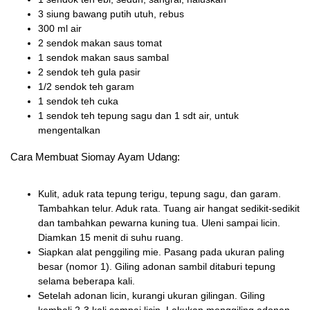
3 siung bawang putih utuh, rebus
300 ml air
2 sendok makan saus tomat
1 sendok makan saus sambal
2 sendok teh gula pasir
1/2 sendok teh garam
1 sendok teh cuka
1 sendok teh tepung sagu dan 1 sdt air, untuk
mengentalkan
Cara Membuat Siomay Ayam Udang:
Kulit, aduk rata tepung terigu, tepung sagu, dan garam.
Tambahkan telur. Aduk rata. Tuang air hangat sedikit-sedikit
dan tambahkan pewarna kuning tua. Uleni sampai licin.
Diamkan 15 menit di suhu ruang.
Siapkan alat penggiling mie. Pasang pada ukuran paling
besar (nomor 1). Giling adonan sambil ditaburi tepung
selama beberapa kali.
Setelah adonan licin, kurangi ukuran gilingan. Giling
kembali 2-3 kali sampai licin. Lakukan menggiling adonan