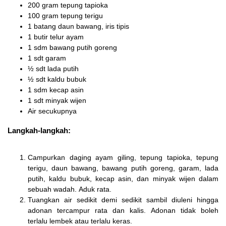
200 gram tepung tapioka
100 gram tepung terigu
1 batang daun bawang, iris tipis
1 butir telur ayam
1 sdm bawang putih goreng
1 sdt garam
½ sdt lada putih
½ sdt kaldu bubuk
1 sdm kecap asin
1 sdt minyak wijen
Air secukupnya
Langkah-langkah:
Campurkan daging ayam giling, tepung tapioka, tepung
terigu, daun bawang, bawang putih goreng, garam, lada
putih, kaldu bubuk, kecap asin, dan minyak wijen dalam
sebuah wadah. Aduk rata.
Tuangkan air sedikit demi sedikit sambil diuleni hingga
adonan tercampur rata dan kalis. Adonan tidak boleh
terlalu lembek atau terlalu keras.