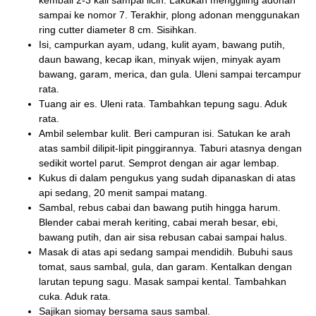
sampai ke nomor 7. Terakhir, plong adonan menggunakan
ring cutter diameter 8 cm. Sisihkan.
Isi, campurkan ayam, udang, kulit ayam, bawang putih,
daun bawang, kecap ikan, minyak wijen, minyak ayam
bawang, garam, merica, dan gula. Uleni sampai tercampur
rata.
Tuang air es. Uleni rata. Tambahkan tepung sagu. Aduk
rata.
Ambil selembar kulit. Beri campuran isi. Satukan ke arah
atas sambil dilipit-lipit pinggirannya. Taburi atasnya dengan
sedikit wortel parut. Semprot dengan air agar lembap.
Kukus di dalam pengukus yang sudah dipanaskan di atas
api sedang, 20 menit sampai matang.
Sambal, rebus cabai dan bawang putih hingga harum.
Blender cabai merah keriting, cabai merah besar, ebi,
bawang putih, dan air sisa rebusan cabai sampai halus.
Masak di atas api sedang sampai mendidih. Bubuhi saus
tomat, saus sambal, gula, dan garam. Kentalkan dengan
larutan tepung sagu. Masak sampai kental. Tambahkan
cuka. Aduk rata.
Sajikan siomay bersama saus sambal.