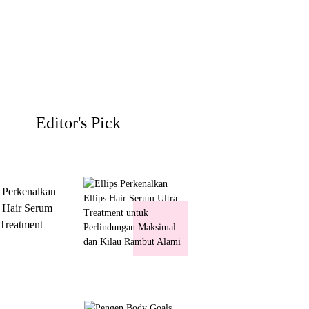
Editor's Pick
s Perkenalkan
s Hair Serum
 Treatment
 Perlindungan
mal dan Kilau
ut Alami