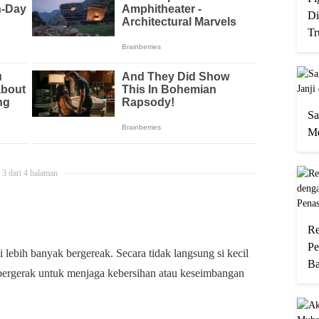
Di
Tr
Sa
Me
3 dari 4 halaman
Re
Pe
ebih banyak bergereak. Secara tidak langsung si kecil
Ba
bergerak untuk menjaga kebersihan atau keseimbangan