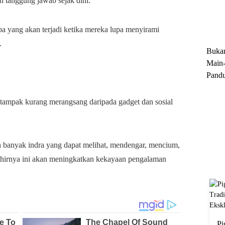
n tanggung jawab sejak dini.
Trun
Ekskl
a yang akan terjadi ketika mereka lupa menyirami
.
Buka
Main-
Pandu
Menge
Motor
tampak kurang merangsang daripada gadget dan sosial
Cara 
ih banyak indra yang dapat melihat, mendengar, mencium,
khirnya ini akan meningkatkan kekayaan pengalaman
Pi