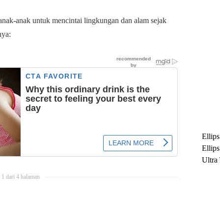
 anak-anak untuk mencintai lingkungan dan alam sejak
nya:
Ellip
Ellip
Ultra
untuk
1 dari 4 halaman
Maksi
Ramb