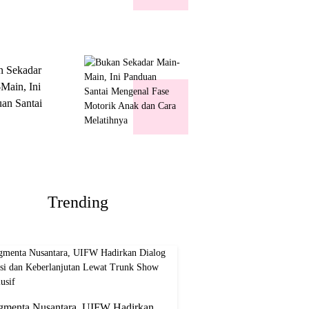
k Show
usif
n Sekadar
Main, Ini
an Santai
nal Fase
ik Anak dan
Melatihnya
Trending
gmenta Nusantara, UIFW Hadirkan