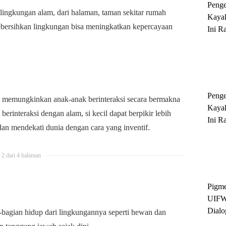
Peng
lingkungan alam, dari halaman, taman sekitar rumah
Kayak
kebersihkan lingkungan bisa meningkatkan kepercayaan
Ini R
'Ratu
Sukse
Peng
ga memungkinkan anak-anak berinteraksi secara bermakna
Kayak
rinteraksi dengan alam, si kecil dapat berpikir lebih
Ini R
dan mendekati dunia dengan cara yang inventif.
'Ratu
Sukse
2 dari 4 halaman
Pigme
UIFW
Dialo
bagian hidup dari lingkungannya seperti hewan dan
Keber