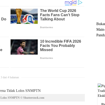
Trun
Ekskl
Buka
Main-
Pandu
Menge
Motor
Cara 
3 dari 4 halaman
 Lolos SNMPTN © Shutterstock.com
Pi