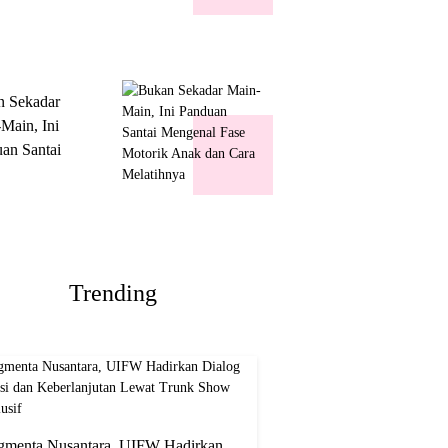
k Show
usif
n Sekadar
Main, Ini
an Santai
nal Fase
ik Anak dan
Melatihnya
Trending
gmenta Nusantara, UIFW Hadirkan