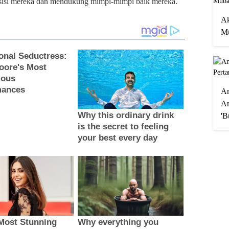
i sisi mereka dan mendukung mimpi-mimpi baik mereka.
Ak
Mu
A
An
'B