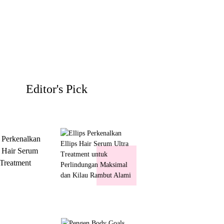
Editor's Pick
s Perkenalkan
s Hair Serum
 Treatment
 Perlindungan
mal dan Kilau
ut Alami