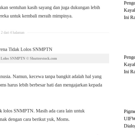
Peng
lukan sentuhan kasih sayang dan juga dukungan lebih
Kayak
reka untuk kembali meraih mimpinya.
Ini R
'Ratu
Sukse
2 dari 4 halaman
Peng
 Lolos SNMPTN © Shutterstock.com
Kayak
Ini R
nusia. Namun, kecewa tanpa bangkit adalah hal yang
'Ratu
oms harus lebih berbesar hati dan mengajarkan kepada
Sukse
dak lolos SNMPTN. Masih ada cara lain untuk
Pigme
UIFW
ak dengan cara berikut yuk, Moms.
Dialo
Keber