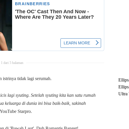
1 dari 5 halaman
 istrinya tidak lagi serumah.
Ellip
Ellip
Ultra
cis lagi syuting. Setelah syuting kita kan satu rumah
untuk
 keluarga di dunia ini bisa baik-baik, sakinah
Maksi
 YouTube Starpro.
Ramb