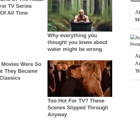
Ak
Mu
A
An
'B