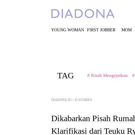
YOUNG WOMAN
FIRST JOBBER
MOM
TAG
# Kisah Mengejutkan
#
DIADONA.ID
>
D STORIES
Dikabarkan Pisah Rumah
Klarifikasi dari Teuku R