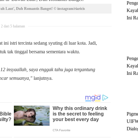
Peng
ah Laut', Duh Romantis Banget! © instagram/riaricis
Kayak
Ini R
'Ratu
2 dari 5 halaman
Sukse
i istri tercinta sedang syuting di luar kota. Jadi,
k tak tinggal bersama sementara waktu.
Peng
Kayak
12 insyaallah, saya enggak tahu juga tergantung
Ini R
ncar semuanya,"
lanjutnya.
'Ratu
Sukse
Pigme
UIFW
Dialo
Keber