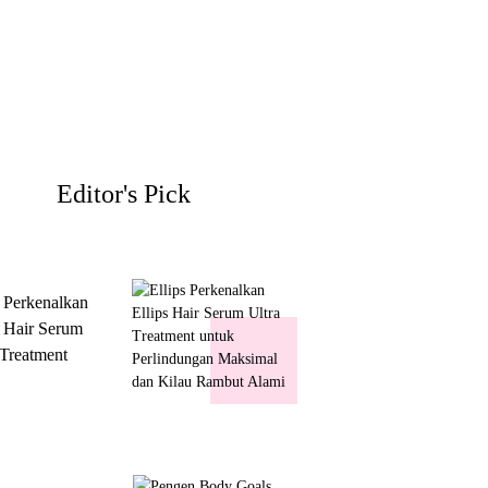
Editor's Pick
s Perkenalkan
s Hair Serum
 Treatment
 Perlindungan
mal dan Kilau
ut Alami