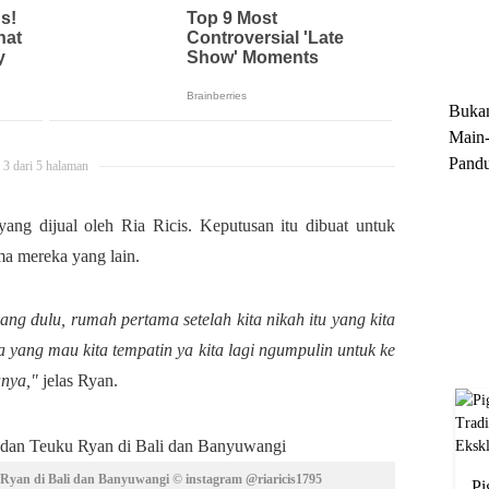
Trun
Ekskl
Buka
Main-
Pandu
3 dari 5 halaman
Menge
Motor
ang dijual oleh Ria Ricis. Keputusan itu dibuat untuk
Cara 
a mereka yang lain.
ng dulu, rumah pertama setelah kita nikah itu yang kita
yang mau kita tempatin ya kita lagi ngumpulin untuk ke
anya,"
jelas Ryan.
yan di Bali dan Banyuwangi © instagram @riaricis1795
Pi