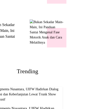
k Show
usif
n Sekadar
Main, Ini
an Santai
nal Fase
ik Anak dan
Melatihnya
Trending
gmenta Nusantara, UIFW Hadirkan