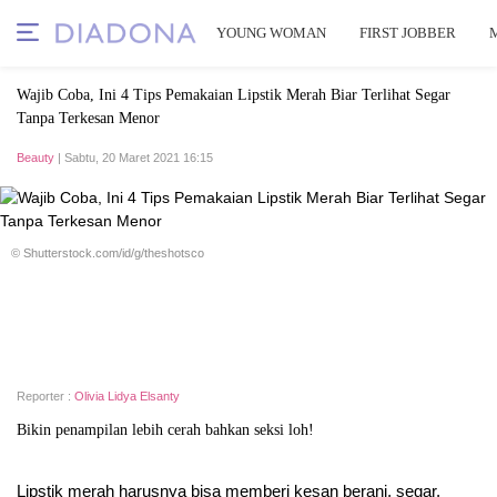
YOUNG WOMAN
FIRST JOBBER
Wajib Coba, Ini 4 Tips Pemakaian Lipstik Merah Biar Terlihat Segar
Tanpa Terkesan Menor
Beauty
| Sabtu, 20 Maret 2021 16:15
© Shutterstock.com/id/g/theshotsco
Reporter :
Olivia Lidya Elsanty
Bikin penampilan lebih cerah bahkan seksi loh!
Lipstik merah harusnya bisa memberi kesan berani, segar,