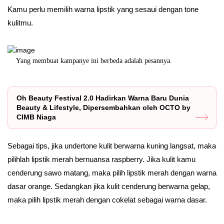
Kamu perlu memilih warna lipstik yang sesaui dengan tone
kulitmu.
ya.
Tidak hanya paham soal proteksi, tapi juga menjawab
MDR Erop
kebutuhan kec
Oh Beauty Festival 2.0 Hadirkan Warna Baru Dunia
Beauty & Lifestyle, Dipersembahkan oleh OCTO by
CIMB Niaga
Sebagai tips, jika undertone kulit berwarna kuning langsat, maka
pilihlah lipstik merah bernuansa raspberry. Jika kulit kamu
cenderung sawo matang, maka pilih lipstik merah dengan warna
dasar orange. Sedangkan jika kulit cenderung berwarna gelap,
maka pilih lipstik merah dengan cokelat sebagai warna dasar.