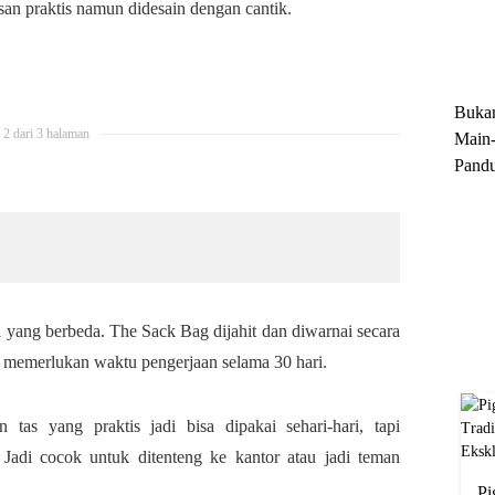
san praktis namun didesain dengan cantik.
Trun
Ekskl
Buka
2 dari 3 halaman
Main-
Pandu
Menge
Motor
Cara 
l yang berbeda. The Sack Bag dijahit dan diwarnai secara
 memerlukan waktu pengerjaan selama 30 hari.
as yang praktis jadi bisa dipakai sehari-hari, tapi
 Jadi cocok untuk ditenteng ke kantor atau jadi teman
Pi