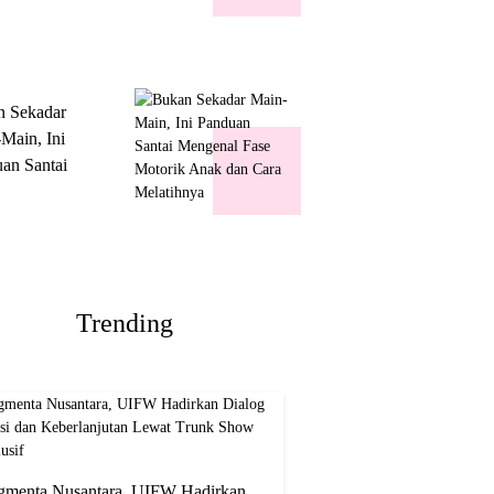
k Show
usif
n Sekadar
Main, Ini
an Santai
nal Fase
ik Anak dan
Melatihnya
Trending
gmenta Nusantara, UIFW Hadirkan