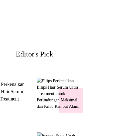
Editor's Pick
s Perkenalkan
s Hair Serum
 Treatment
 Perlindungan
mal dan Kilau
ut Alami