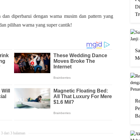
Di
Tr
an dan diperbarui dengan warna musim dan pattern yang
dan pilihan warna yang super cantik!
Sa
Me
Re
Pe
Ba
3 dari 3 halaman