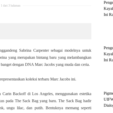
Peng
1 dari 3 halaman
Kayak
Ini R
'Ratu
Sukse
Peng
nggandeng Sabrina Carpenter sebagai modelnya untuk
Kayak
Sabrina yang merupakan bintang baru yang melambangkan
Ini R
k banget dengan DNA Marc Jacobs yang muda dan ceria.
'Ratu
Sukse
epresentasikan koleksi terbaru Marc Jacobs ini.
Pigme
 Carin Backoff di Los Angeles, menggunakan estetika
UIFW
fokus pada The Sack Bag yang baru. The Sack Bag hadir
Dialo
nk, ungu lilac, dan putih. Bentuknya memang seperti
Keber