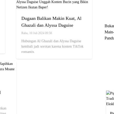
Trun
Ekskl
Dugaan Balikan Makin Kuat, Al
Ghazali dan Alyssa Daguise
Buka
Unggah Konten Bucin yang Bikin
Main-
Rabu, 10 Juli 2024 09:58
Pandu
Netizen Ikutan Baper!
Hubungan Al Ghazali dan Alyssa Daguise
Menge
kembali jadi sorotan karena konten TikTok
Motor
romantis.
Cara 
l
aura
n
hkan
Pi
fting