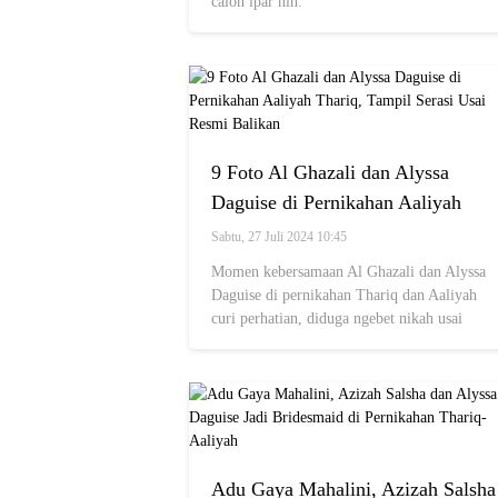
calon ipar nih.
9 Foto Al Ghazali dan Alyssa
Daguise di Pernikahan Aaliyah
Thariq, Tampil Serasi Usai Resmi
Sabtu, 27 Juli 2024 10:45
Balikan
Momen kebersamaan Al Ghazali dan Alyssa
Daguise di pernikahan Thariq dan Aaliyah
curi perhatian, diduga ngebet nikah usai
balikan!
Adu Gaya Mahalini, Azizah Salsha