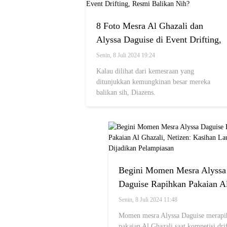
8 Foto Mesra Al Ghazali dan
Alyssa Daguise di Event Drifting,
Resmi Balikan Nih?
Senin, 8 Juli 2024 19:24
Kalau dilihat dari kemesraan yang
ditunjukkan kemungkinan besar mereka
balikan sih, Diazens.
Begini Momen Mesra Alyssa
Daguise Rapihkan Pakaian A
Ghazali, Netizen: Kasihan L
Senin, 8 Juli 2024 11:48
Moane Dijadikan Pelampiasa
Momen mesra Alyssa Daguise merapi
pakaian Al Ghazali saat kompetisi dri