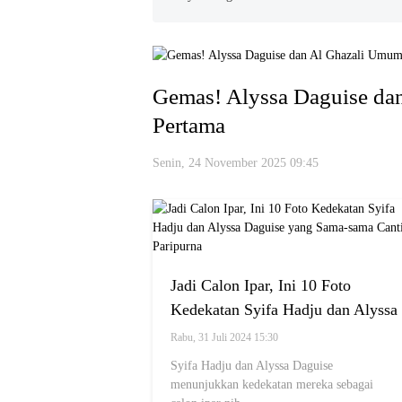
Gemas! Alyssa Daguise da
Pertama
Senin, 24 November 2025 09:45
Jadi Calon Ipar, Ini 10 Foto
Kedekatan Syifa Hadju dan Alyssa
Daguise yang Sama-sama Cantik
Rabu, 31 Juli 2024 15:30
Paripurna
Syifa Hadju dan Alyssa Daguise
menunjukkan kedekatan mereka sebagai