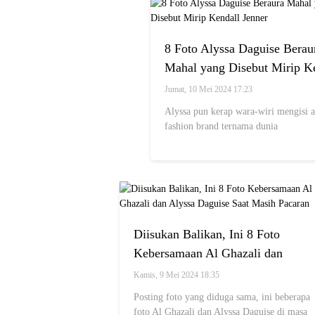
8 Foto Alyssa Daguise Berau
Mahal yang Disebut Mirip K
Jenner
Jumat, 10 Mei 2024 17:23
Alyssa pun kerap wara-wiri mengisi a
fashion brand ternama dunia
Diisukan Balikan, Ini 8 Foto
Kebersamaan Al Ghazali dan
Alyssa Daguise Saat Masih
Kamis, 9 Mei 2024 18:35
Pacaran
Posting foto yang diduga sama, ini beberapa
foto Al Ghazali dan Alyssa Daguise di masa