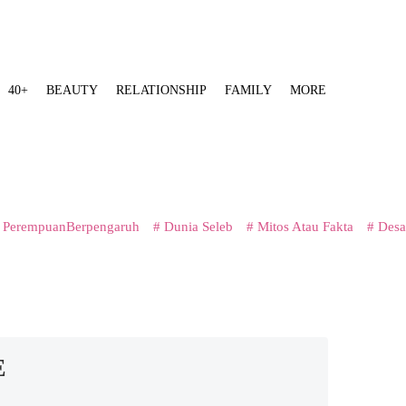
40+
BEAUTY
RELATIONSHIP
FAMILY
MORE
 PerempuanBerpengaruh
# Dunia Seleb
# Mitos Atau Fakta
# Desa
E