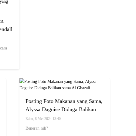
ra
endall
cara
Posting Foto Makanan yang Sama,
Alyssa Daguise Diduga Balikan
sama Al Ghazali
Rabu, 8 Mei 2024 13:40
Beneran nih?