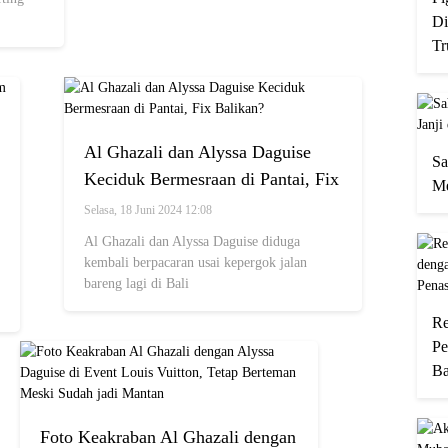
Di
Tr
Al Ghazali dan Alyssa Daguise
Sa
Keciduk Bermesraan di Pantai, Fix
Me
Balikan?
Selasa, 18 Juni 2024 12:08
Al Ghazali dan Alyssa Daguise diduga
kembali berpacaran usai kepergok jalan
bareng lagi di Bali
Re
Pe
Ba
Foto Keakraban Al Ghazali dengan