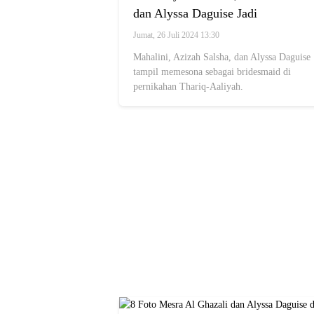
dan Alyssa Daguise Jadi
Bridesmaid di Pernikahan Thariq-
Jumat, 26 Juli 2024 13:30
Aaliyah
Mahalini, Azizah Salsha, dan Alyssa Daguise
tampil memesona sebagai bridesmaid di
pernikahan Thariq-Aaliyah.