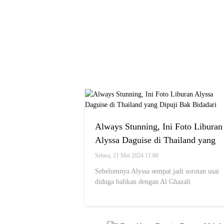
Always Stunning, Ini Foto Liburan
Alyssa Daguise di Thailand yang
Dipuji Bak Bidadari
Selasa, 21 Mei 2024 11:00
Sebelumnya Alyssa sempat jadi sorotan usai
diduga balikan dengan Al Ghazali