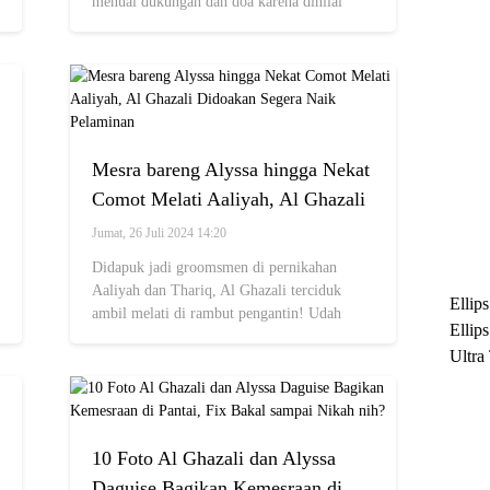
menuai dukungan dan doa karena dinilai
begitu serasi
Mesra bareng Alyssa hingga Nekat
Comot Melati Aaliyah, Al Ghazali
Didoakan Segera Naik Pelaminan
Jumat, 26 Juli 2024 14:20
Didapuk jadi groomsmen di pernikahan
Aaliyah dan Thariq, Al Ghazali terciduk
Ellip
ambil melati di rambut pengantin! Udah
Ellip
nggak sabar nyusul nikah?
Ultra
untuk
Maksi
Ramb
10 Foto Al Ghazali dan Alyssa
Daguise Bagikan Kemesraan di