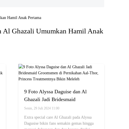
n Al Ghazali Umumkan Hamil Anak
9 Foto Alyssa Daguise dan Al
Ghazali Jadi Bridesmaid
Groomsmen di Pernikahan Aal-
Senin, 29 Juli 2024 11:00
Thor, Princess Treatmentnya Bikin
Extra special care Al Ghazali pada Alyssa
Meleleh
Dagusise bikin fans semakin gemas hingga