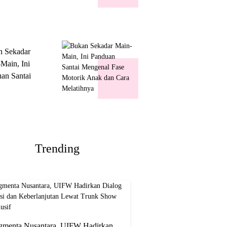
k Show
usif
n Sekadar
Main, Ini
an Santai
nal Fase
ik Anak dan
Melatihnya
Trending
gmenta Nusantara, UIFW Hadirkan