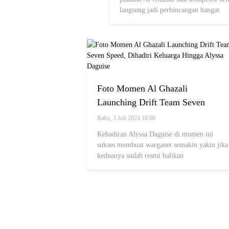
langsung jadi perbincangan hangat.
Foto Momen Al Ghazali
Launching Drift Team Seven
Speed, Dihadiri Keluarga Hingga
Rabu, 3 Juli 2024 18:00
Alyssa Daguise
Kehadiran Alyssa Daguise di momen ini
sukses membuat warganet semakin yakin jika
keduanya sudah resmi balikan