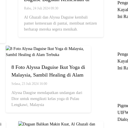
Peng
Pantai, Fix Bakal sampai Nikah
Rabu, 24 Juli 2024 09:30
Kayak
nih?
Ini R
Al Ghazali dan Alyssa Daguise kembali
'Ratu
pamer kemesraan di pantai, membuat netizen
berharap mereka segera menikah.
Sukse
Peng
Kayak
8 Foto Alyssa Daguise Ikut Yoga di
Ini R
Malaysia, Sambil Healing di Alam
'Ratu
Sukse
Terbuka
Selasa, 23 Juli 2024 16:00
Alyssa Daugise mendapatkan undangan dari
Dior untuk mengikuti kelas yoga di Pulau
Lengkawi, Malaysia
Pigme
UIFW
Dialo
Keber