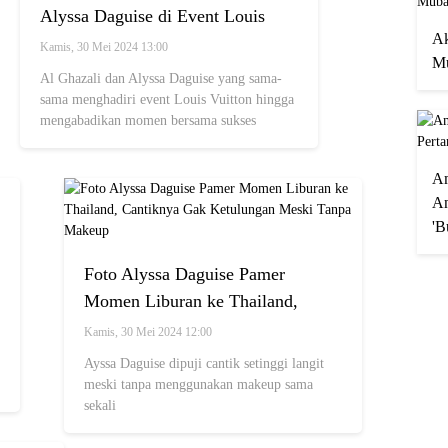
Alyssa Daguise di Event Louis
Ak
Vuitton, Tetap Berteman Meski
Kamis, 30 Mei 2024 13:00
Mu
Sudah jadi Mantan
Al Ghazali dan Alyssa Daguise yang sama-
sama menghadiri event Louis Vuitton hingga
mengabadikan momen bersama sukses
membuat warganat baper
A
An
'B
Foto Alyssa Daguise Pamer
Momen Liburan ke Thailand,
Cantiknya Gak Ketulungan Meski
Kamis, 30 Mei 2024 12:00
Tanpa Makeup
Ayssa Daguise dipuji cantik setinggi langit
meski tanpa menggunakan makeup sama
sekali