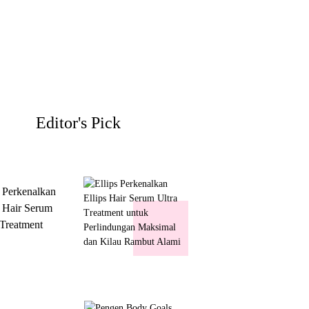
Editor's Pick
s Perkenalkan
s Hair Serum
 Treatment
 Perlindungan
mal dan Kilau
ut Alami