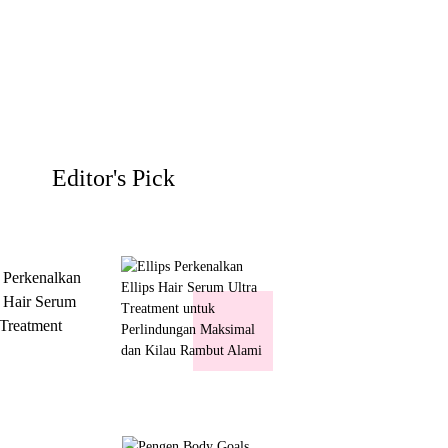
Editor's Pick
s Perkenalkan
s Hair Serum
 Treatment
 Perlindungan
mal dan Kilau
ut Alami