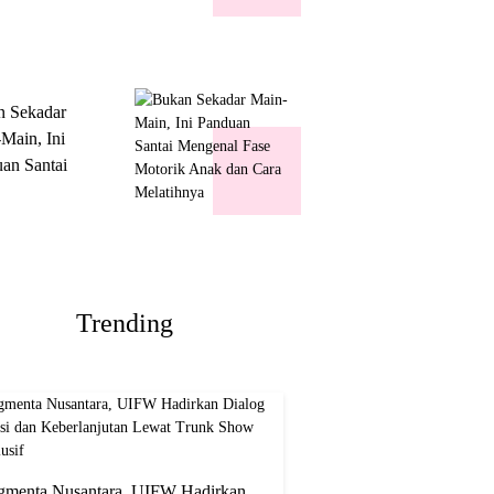
k Show
usif
n Sekadar
Main, Ini
an Santai
nal Fase
ik Anak dan
Melatihnya
Trending
gmenta Nusantara, UIFW Hadirkan