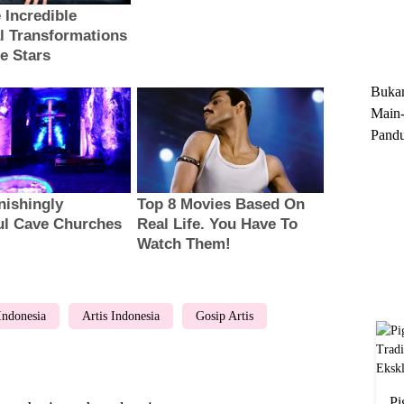
Trun
Ekskl
Buka
Main-
Pandu
Menge
Motor
Cara 
 Indonesia
Artis Indonesia
Gosip Artis
Pi