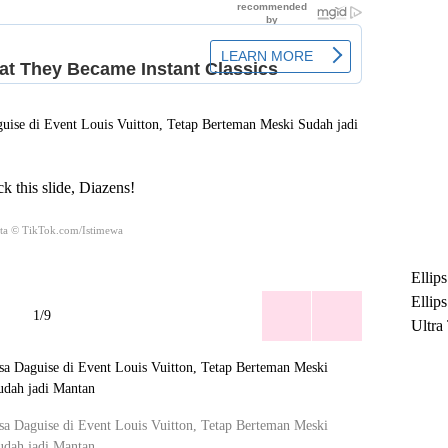
k this slide, Diazens!
ta © TikTok.com/Istimewa
Ellip
Ellip
1/9
Ultra
untuk
Maksi
Ramb