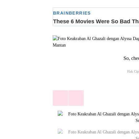
So, chec
Hak Cip