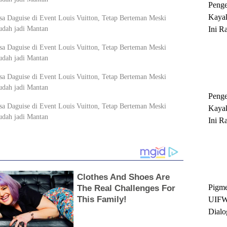
Peng
Kayak
Ini R
'Ratu
Sukse
Peng
Kayak
Ini R
'Ratu
Sukse
Pigme
UIFW
Dialo
Keber