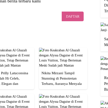
nan berita terbaru kami
Di
Tr
DAFTAR
Sa
Me
 Prilly Latuconsina
Nikita Mirzani Tampil
Re
lah Hi Celeb,
Stunning di Pemotretan
Pe
 Elegan dan
Terbaru, Auranya Menyala
an
Banget!
Ba