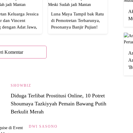
Ak
tan Keluarga Jessica
Luna Maya Tampil bak Ratu
Mu
r dan Vincent
di Pemotretan Terbarunya,
g dengan Adat Jawa,
Pesonanya Banjir Pujian!
Semua!
ri Komentar
A
An
'B
SHOWBIZ
Diduga Terlibat Prostitusi Online, 10 Potret
Shoumaya Tazkiyyah Pemain Bawang Putih
Berkulit Merah
DWI SASONO