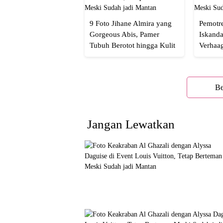
9 Foto Jihane Almira yang
Pemotre
Gorgeous Abis, Pamer
Iskanda
Tubuh Berotot hingga Kulit
Verhaa
yang Glowing Eksotis
Cakep 
Be
Jangan Lewatkan