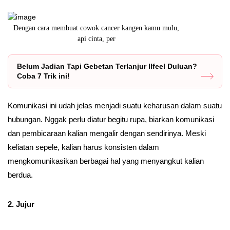
 mulu,
Buat kamu yang ingin tampak elegan dan memukau dalam
Di tah
foto prewedd
Belum Jadian Tapi Gebetan Terlanjur Ilfeel Duluan?
Coba 7 Trik ini!
Komunikasi ini udah jelas menjadi suatu keharusan dalam suatu
hubungan. Nggak perlu diatur begitu rupa, biarkan komunikasi
dan pembicaraan kalian mengalir dengan sendirinya. Meski
keliatan sepele, kalian harus konsisten dalam
mengkomunikasikan berbagai hal yang menyangkut kalian
berdua.
2. Jujur