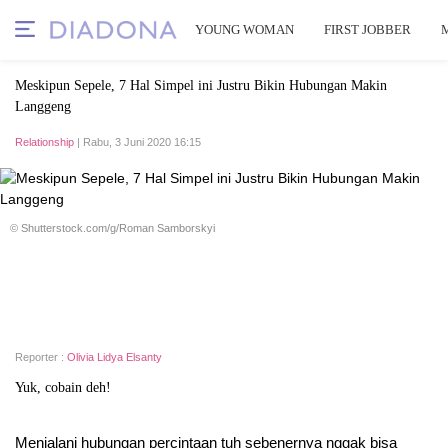
YOUNG WOMAN
FIRST JOBBER
Meskipun Sepele, 7 Hal Simpel ini Justru Bikin Hubungan Makin
Langgeng
Relationship
| Rabu, 3 Juni 2020 16:15
© Shutterstock.com/g/Roman Samborskyi
Reporter :
Olivia Lidya Elsanty
Yuk, cobain deh!
Menjalani hubungan percintaan tuh sebenernya nggak bisa