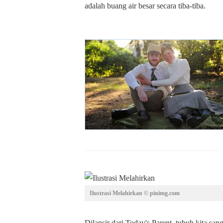
adalah buang air besar secara tiba-tiba.
Ilustrasi Melahirkan © pinimg.com
Dilansir dari Today's Parent, tubuh kita sa