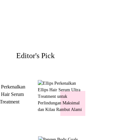
Editor's Pick
s Perkenalkan
s Hair Serum
 Treatment
 Perlindungan
mal dan Kilau
ut Alami