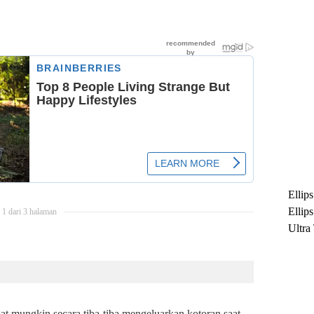
Ellip
Ellip
1 dari 3 halaman
Ultra
untuk
Maksi
Ramb
ngat mungkin secara tiba-tiba mengeluarkan kotoran saat