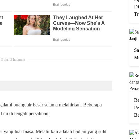
Di
Tr
Sa
Me
3 dari 3 halaman
Re
alami buang air besar selama melahirkan. Beberapa
Pe
itu di tengah persalinan.
Ba
i yang luar biasa. Melahirkan adalah hadian yang sulit