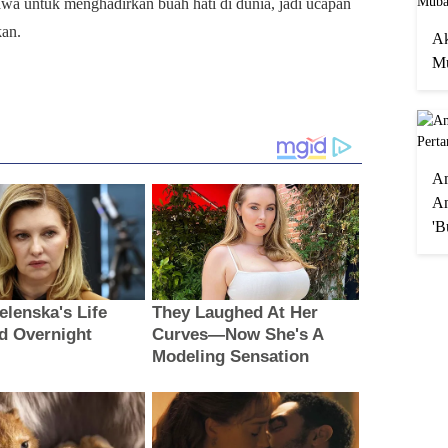
a untuk menghadirkan buah hati di dunia, jadi ucapan
kan.
Ak
Mu
A
An
'B