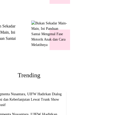
k Show
usif
n Sekadar
Main, Ini
an Santai
nal Fase
ik Anak dan
Melatihnya
Trending
gmenta Nusantara, UIFW Hadirkan