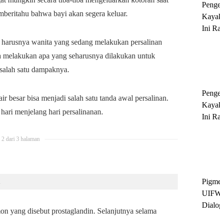
Peng
emberitahu bahwa bayi akan segera keluar.
Kayak
Ini R
'Ratu
harusnya wanita yang sedang melakukan persalinan
Sukse
ta melakukan apa yang seharusnya dilakukan untuk
 salah satu dampaknya.
Peng
r besar bisa menjadi salah satu tanda awal persalinan.
Kayak
ari menjelang hari persalinanan.
Ini R
'Ratu
Sukse
2 dari 3 halaman
Pigme
d
UIFW
Dialo
on yang disebut prostaglandin. Selanjutnya selama
Keber