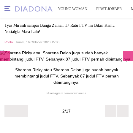
YOUNG WOMAN
FIRST JOBBER
Tyas Mirasih sampai Bunga Zainal, 17 Ratu FTV ini Bikin Kamu
Nostalgia Masa Lalu!
Photo
| Jumat, 16 Oktober 2020 15:06
Sharena Rizky atau Sharena Delon juga sudah banyak
membintangi judul FTV. Sebanyak 87 judul FTV pernah
dibintanginya.
© instagram.com/mrssharena
2/17