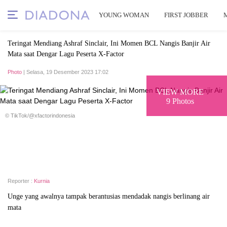
YOUNG WOMAN
FIRST JOBBER
Teringat Mendiang Ashraf Sinclair, Ini Momen BCL Nangis Banjir Air
Mata saat Dengar Lagu Peserta X-Factor
Photo
| Selasa, 19 Desember 2023 17:02
VIEW MORE
9 Photos
© TikTok/@xfactorindonesia
Reporter :
Kurnia
Unge yang awalnya tampak berantusias mendadak nangis berlinang air
mata