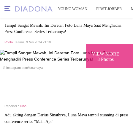
YOUNG WOMAN
FIRST JOBBER
Tampil Sangat Mewah, Ini Deretan Foto Luna Maya Saat Menghadiri
Press Conference Series Terbarunya!
Photo
| Kamis, 9 Mei 2024 21:10
VIEW MORE
8 Photos
© Instagram.com/lunamaya
Reporter :
Diba
Adu akting dengan Darius Sinathrya, Luna Maya tampil stunning di press
conference series "Main Api"