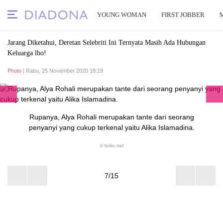
YOUNG WOMAN
FIRST JOBBER
Jarang Diketahui, Deretan Selebriti Ini Ternyata Masih Ada Hubungan
Keluarga lho!
Photo
| Rabu, 25 November 2020 18:19
Rupanya, Alya Rohali merupakan tante dari seorang
penyanyi yang cukup terkenal yaitu Alika Islamadina.
© brilio.net
7/15