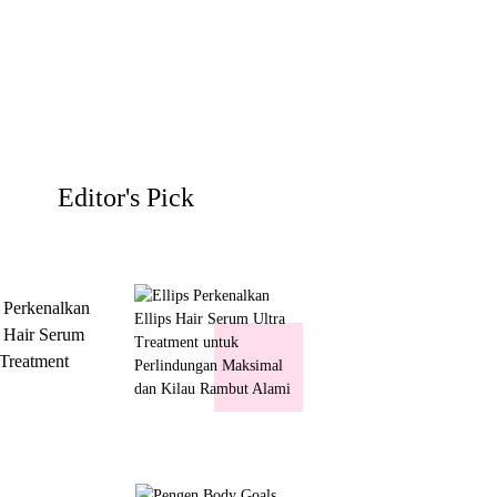
Editor's Pick
s Perkenalkan
s Hair Serum
 Treatment
 Perlindungan
mal dan Kilau
ut Alami