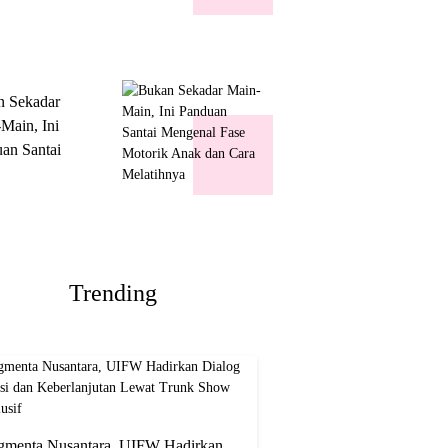
k Show
usif
n Sekadar
Main, Ini
an Santai
nal Fase
ik Anak dan
Melatihnya
Trending
gmenta Nusantara, UIFW Hadirkan