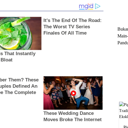
Trun
Ekskl
Buka
Main-
Pandu
Menge
Motor
Cara 
Pi