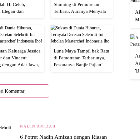
lah Hi Celeb,
Stunning di Pemotretan
 Elegan dan
Terbaru, Auranya Menyala
Ak
an
Banget!
Mu
tan Keluarga Jessica
Luna Maya Tampil bak Ratu
A
r dan Vincent
di Pemotretan Terbarunya,
An
g dengan Adat Jawa,
Pesonanya Banjir Pujian!
'B
Semua!
ri Komentar
NADIN AMIZAH
6 Potret Nadin Amizah dengan Riasan