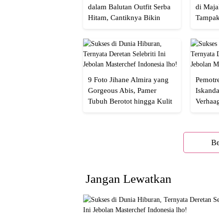
dalam Balutan Outfit Serba
di Maja
Hitam, Cantiknya Bikin
Tampak
Netizen Nyebut!
Menaw
9 Foto Jihane Almira yang
Pemotre
Gorgeous Abis, Pamer
Iskanda
Tubuh Berotot hingga Kulit
Verhaa
yang Glowing Eksotis
Cakep 
Be
Jangan Lewatkan