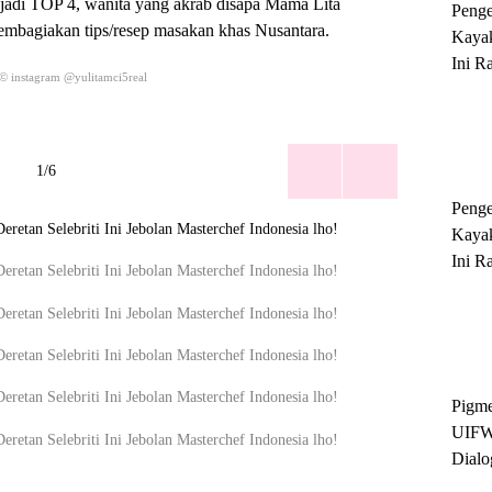
jadi TOP 4, wanita yang akrab disapa Mama Lita
Peng
mbagiakan tips/resep masakan khas Nusantara.
Kayak
Ini R
© instagram @yulitamci5real
'Ratu
Sukse
1/6
Peng
Kayak
Ini R
'Ratu
Sukse
Pigme
UIFW
Dialo
Keber