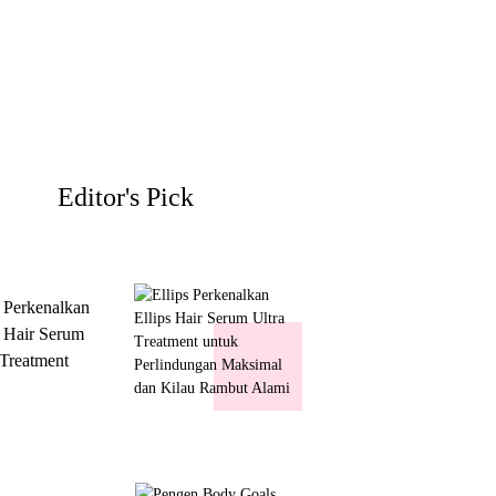
Editor's Pick
s Perkenalkan
s Hair Serum
 Treatment
 Perlindungan
mal dan Kilau
ut Alami