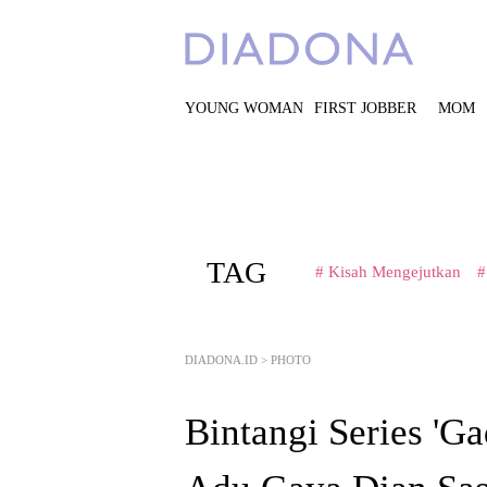
YOUNG WOMAN
FIRST JOBBER
MOM
TAG
# Kisah Mengejutkan
#
DIADONA.ID
>
PHOTO
Bintangi Series 'Ga