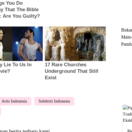
Trun
Ekskl
Buka
Main-
Pandu
Menge
Motor
Cara 
Artis Indonesia
Selebriti Indonesia
nan berita terbaru kami
Pi