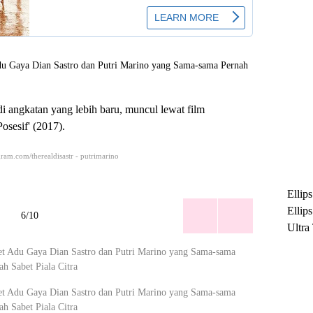
di angkatan yang lebih baru, muncul lewat film
Posesif' (2017).
ram.com/therealdisastr - putrimarino
Ellip
Ellip
6/10
Ultra
untuk
Maksi
Ramb