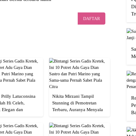
Di
Tr
DAFTAR
Sa
Me
 Prilly Latuconsina
Nikita Mirzani Tampil
Re
lah Hi Celeb,
Stunning di Pemotretan
Pe
 Elegan dan
Terbaru, Auranya Menyala
Ba
an
Banget!