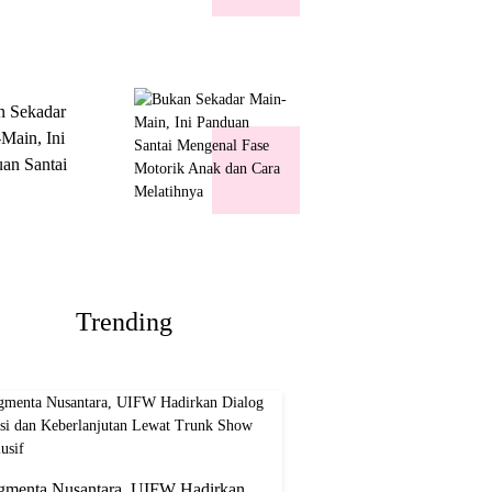
k Show
usif
n Sekadar
Main, Ini
an Santai
nal Fase
ik Anak dan
Melatihnya
Trending
gmenta Nusantara, UIFW Hadirkan