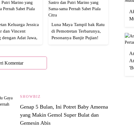
Ak
Mu
tan Keluarga Jessica
Luna Maya Tampil bak Ratu
r dan Vincent
di Pemotretan Terbarunya,
g dengan Adat Jawa,
Pesonanya Banjir Pujian!
Semua!
A
An
ri Komentar
'B
SHOWBIZ
Genap 5 Bulan, Ini Potret Baby Ameena
yang Makin Gemol Super Bulat dan
Gemesin Abis