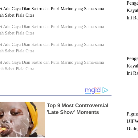
Peng
Kayak
Ini R
'Ratu
Sukse
Peng
Kayak
Ini R
'Ratu
Sukse
Pigme
UIFW
Dialo
Keber