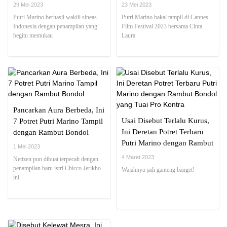
Pancarkan Aura Bintang
Sanjungan
29 Mei 2023
23 Mei 2023
Putri Marino berhasil wakili sineas
Putri Marino bakal tampil di Cannes
Indonesia dengan penampilan yang
Film Festival 2023 bersama Cinta
begitu memukau
Laura
Pancarkan Aura Berbeda, Ini
Usai Disebut Terlalu Kurus,
7 Potret Putri Marino Tampil
Ini Deretan Potret Terbaru
dengan Rambut Bondol
Putri Marino dengan Rambut
1 Mei 2023
Bondol yang Tuai Pro
4 Maret 2023
Netizen pun dibuat terpecah dengan
Kontra
penampilan baru istri Chicco Jerikho
Wajahnya jadi ganteng banget!
ini.