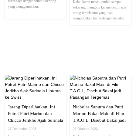
bercahaya dengan rambut keriting
Kalau kamu masih jomblo sampai
yang menggemaskan.
sekarang, mungkin karena belum ada
orang terdekatmu yang mau
menjodohkan kamu dengan kenalan
mereka.
NEWS REPORT
Jarang Diperlihatkan, Ini
Nicholas Saputra dan Putri
Potret Putri Marino dan
Marino Bakal Main di Film
Chicco Jerikho Ajak Surinala
T.A.O.L, Disebut Bakal jadi
Liburan ke Swiss
Pasangan Tergemas
27 Desember 2023
21 Oktober 2023