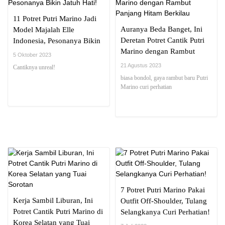
11 Potret Putri Marino Jadi
Auranya Beda Banget, Ini
Model Majalah Elle
Deretan Potret Cantik Putri
Indonesia, Pesonanya Bikin
Marino dengan Rambut
Jatuh Hati!
5 Oktober 2023
Panjang Hitam Berkilau
21 Agustus 2023
Cantiknya unreal!
biasa bondol, gaya rambut baru Putri
Marino curi perhatian
7 Potret Putri Marino Pakai
Kerja Sambil Liburan, Ini
Outfit Off-Shoulder, Tulang
Potret Cantik Putri Marino di
Selangkanya Curi Perhatian!
Korea Selatan yang Tuai