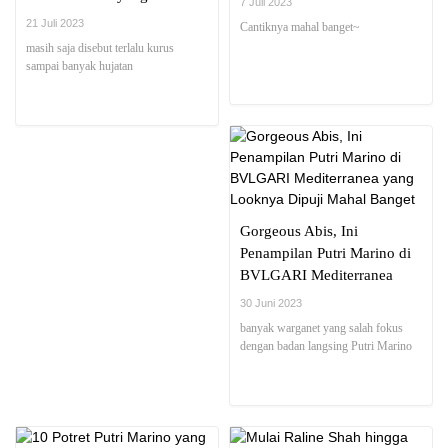
7 Juli 2023
Sorotan
21 Juli 2023
Cantiknya mahal banget~
masih saja disebut terlalu kurus
sampai banyak hujatan
Gorgeous Abis, Ini
Penampilan Putri Marino di
BVLGARI Mediterranea
yang Looknya Dipuji Mahal
30 Juni 2023
Banget
banyak warganet yang salah fokus
dengan badan langsing Putri Marino