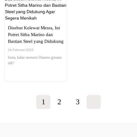
Disebut Kelewat Mesra, Ini
Potret Sitha Marino dan
Bastian Steel yang Didukung
Agar Segera Menikah
24 Februari 2023
hmm, kalau menurut Diazens gimana
nih?
1
2
3