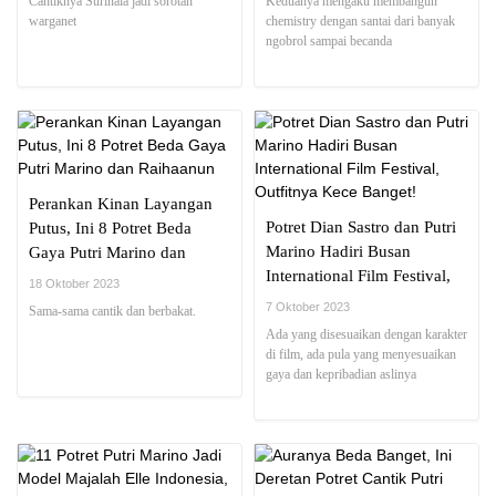
Cantiknya Surinala jadi sorotan
Keduanya mengaku membangun
warganet
chemistry dengan santai dari banyak
ngobrol sampai becanda
Perankan Kinan Layangan
Potret Dian Sastro dan Putri
Putus, Ini 8 Potret Beda
Marino Hadiri Busan
Gaya Putri Marino dan
International Film Festival,
Raihaanun
18 Oktober 2023
Outfitnya Kece Banget!
7 Oktober 2023
Sama-sama cantik dan berbakat.
Ada yang disesuaikan dengan karakter
di film, ada pula yang menyesuaikan
gaya dan kepribadian aslinya