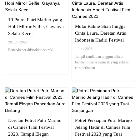
10 Potret Putri Marino yang
Mulai Raline Shah hingga
Hobi Mirror Selfie, Gayanya
Cinta Laura, Deretan Artis
Selalu Kece!
Indonesia Hadiri Festival
20 Juni 2023
Film Cannes 2023
1 Juni 2023
Bener-bener dikit-dikit cekrek!
Tampil cantik dan anggun dalam
balutan busana menarik yang sukses
curi perhatian.
Deretan Potret Putri Marino
Potret Persiapan Putri Marino
di Cannes Film Festival
Jelang Hadir di Cannes Film
2023, Tampil Elegan
Festival 2023 yang Tuai