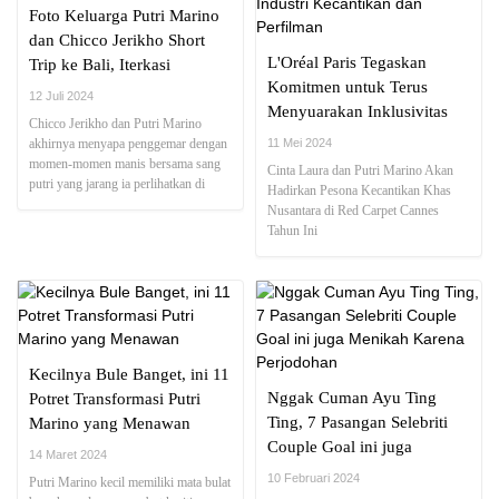
Foto Keluarga Putri Marino
dan Chicco Jerikho Short
L'Oréal Paris Tegaskan
Trip ke Bali, Iterkasi
Komitmen untuk Terus
Gemasnya Sudah Lama
12 Juli 2024
Menyuarakan Inklusivitas
Dinanti
Chicco Jerikho dan Putri Marino
dan Pemberdayaan
akhirnya menyapa penggemar dengan
11 Mei 2024
Perempuan di Industri
momen-momen manis bersama sang
Cinta Laura dan Putri Marino Akan
putri yang jarang ia perlihatkan di
Kecantikan dan Perfilman
Hadirkan Pesona Kecantikan Khas
sosial media
Nusantara di Red Carpet Cannes
Tahun Ini
Kecilnya Bule Banget, ini 11
Nggak Cuman Ayu Ting
Potret Transformasi Putri
Ting, 7 Pasangan Selebriti
Marino yang Menawan
Couple Goal ini juga
14 Maret 2024
Menikah Karena Perjodohan
10 Februari 2024
Putri Marino kecil memiliki mata bulat