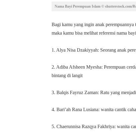
Nama Bayi Perempuan Islam © shutterstock.com/R
Bagi kamu yang ingin anak perempuannya 
maka kamu bisa melihat referensi nama bayi
1. Alya Nisa Dzakiyyah: Seorang anak pere
2. Adiba Afsheen Myesha: Perempuan cerdas
bintang di langit
3. Balqis Fayruz Zaman: Ratu yang menjad
4. Bari’ah Rana Lusiana: wanita cantik cah
5. Chaerunnisa Razqya Fakhriya: wanita c