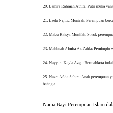
20. Lamira Rahmah Athifa: Putri mulia yan
21. Laela Najmu Munirah: Perempuan bercah
22. Maiza Raisya Munifah: Sosok perempuan 
23. Mahbuah Almira Az-Zaida: Pemimpin wa
24. Nayyara Kayla Azga: Bermahkota inda
25. Nazra Afida Sabira: Anak perempuan yan
bahagia
Nama Bayi Perempuan Islam da