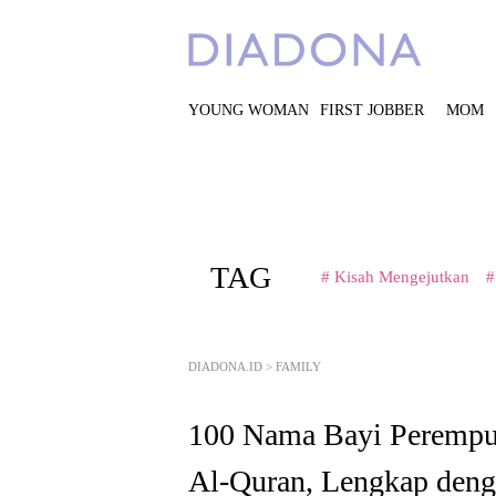
YOUNG WOMAN
FIRST JOBBER
MOM
TAG
# Kisah Mengejutkan
#
DIADONA.ID
>
FAMILY
100 Nama Bayi Perempu
Al-Quran, Lengkap den