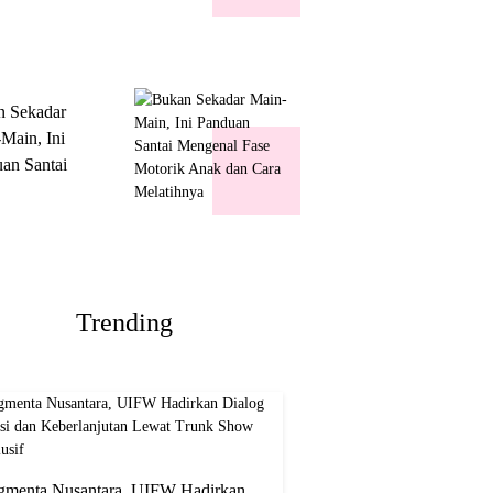
k Show
usif
n Sekadar
Main, Ini
an Santai
nal Fase
ik Anak dan
Melatihnya
Trending
gmenta Nusantara, UIFW Hadirkan