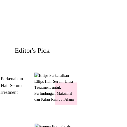
Editor's Pick
s Perkenalkan
s Hair Serum
 Treatment
 Perlindungan
mal dan Kilau
ut Alami