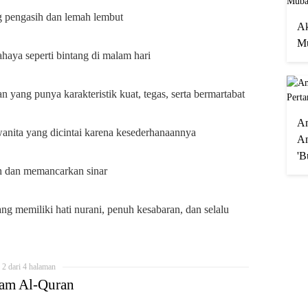
g pengasih dan lemah lembut
Ak
Mu
aya seperti bintang di malam hari
yang punya karakteristik kuat, tegas, serta bermartabat
A
nita yang dicintai karena kesederhanaannya
An
'B
h dan memancarkan sinar
g memiliki hati nurani, penuh kesabaran, dan selalu
2 dari 4 halaman
lam Al-Quran