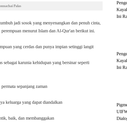
Peng
onnachai Palas
Kayak
Ini R
tumbuh jadi sosok yang menyenangkan dan penuh cinta,
'Ratu
Sukse
 perempuan menurut Islam dan Al-Qur'an berikut ini.
mpuan yang cerdas dan punya impian setinggi langit
Peng
Kayak
 sebagai karunia kehidupan yang bersinar seperti
Ini R
'Ratu
Sukse
i permata sepanjang zaman
aya keluarga yang dapat diandalkan
Pigme
UIFW
antik, baik, dan membanggakan
Dialo
Keber