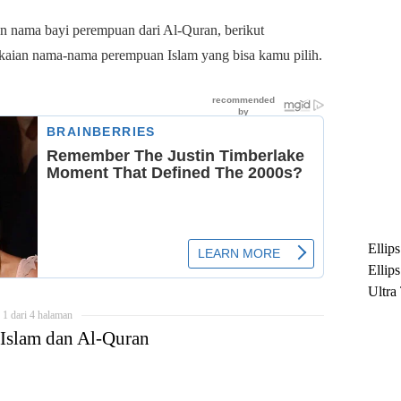
 nama bayi perempuan dari Al-Quran, berikut
kaian nama-nama perempuan Islam yang bisa kamu pilih.
Ellip
Ellip
Ultra
untuk
1 dari 4 halaman
Maksi
Islam dan Al-Quran
Ramb