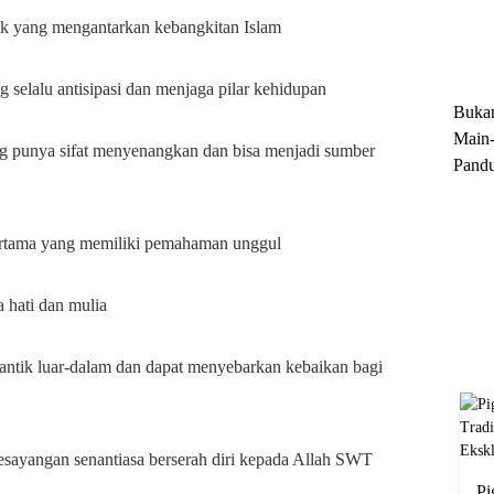
Trun
ik yang mengantarkan kebangkitan Islam
Ekskl
selalu antisipasi dan menjaga pilar kehidupan
Buka
Main-
ng punya sifat menyenangkan dan bisa menjadi sumber
Pandu
Menge
Motor
ertama yang memiliki pemahaman unggul
Cara 
 hati dan mulia
antik luar-dalam dan dapat menyebarkan kebaikan bagi
sayangan senantiasa berserah diri kepada Allah SWT
Pi