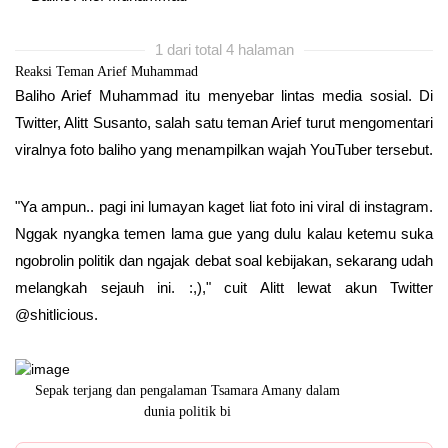
1 dari total 4 halaman
Reaksi Teman Arief Muhammad
Baliho Arief Muhammad itu menyebar lintas media sosial. Di
Twitter, Alitt Susanto, salah satu teman Arief turut mengomentari
viralnya foto baliho yang menampilkan wajah YouTuber tersebut.
"Ya ampun.. pagi ini lumayan kaget liat foto ini viral di instagram.
Nggak nyangka temen lama gue yang dulu kalau ketemu suka
ngobrolin politik dan ngajak debat soal kebijakan, sekarang udah
melangkah sejauh ini. :,)," cuit Alitt lewat akun Twitter
@shitlicious.
Sepak terjang dan pengalaman Tsamara Amany dalam
Karier dr. Ire
dunia politik bi