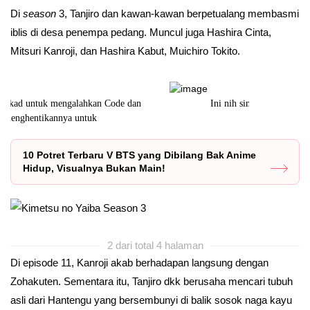
Di
season
3, Tanjiro dan kawan-kawan berpetualang membasmi
iblis di desa penempa pedang. Muncul juga Hashira Cinta,
Mitsuri Kanroji, dan Hashira Kabut, Muichiro Tokito.
Ini nih sinopsis Spy X Family Season 2.
Setelah
10 Potret Terbaru V BTS yang Dibilang Bak Anime
Hidup, Visualnya Bukan Main!
2 dari total 4 halaman
Di episode 11, Kanroji akab berhadapan langsung dengan
Zohakuten. Sementara itu, Tanjiro dkk berusaha mencari tubuh
asli dari Hantengu yang bersembunyi di balik sosok naga kayu