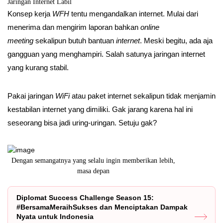
Jaringan Internet Labil
Konsep kerja
WFH
tentu mengandalkan internet. Mulai dari
menerima dan mengirim laporan bahkan
online
meeting
sekalipun butuh bantuan
internet
. Meski begitu, ada aja
gangguan yang menghampiri. Salah satunya jaringan internet
yang kurang stabil.
Pakai jaringan
WiFi
atau paket internet sekalipun tidak menjamin
kestabilan internet yang dimiliki. Gak jarang karena hal ini
seseorang bisa jadi uring-uringan. Setuju gak?
an lebih,
Nama olshop aesthethic penting untuk branding namun
Diplo
harus tetap m
Diplomat Success Challenge Season 15:
#BersamaMeraihSukses dan Menciptakan Dampak
Nyata untuk Indonesia