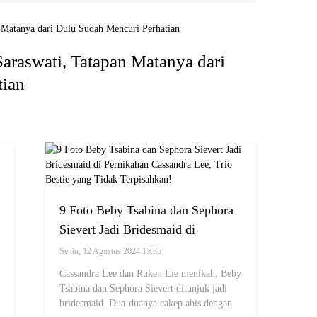
araswati, Tatapan Matanya dari
tian
9 Foto Beby Tsabina dan Sephora
Sievert Jadi Bridesmaid di
Pernikahan Cassandra Lee, Trio
Senin, 12 Agustus 2024 15:35
Bestie yang Tidak Terpisahkan!
Cassandra Lee dan Ruken Lie menikah, Beby
Tsabina dan Sephora Sievert ditunjuk jadi
bridesmaid. Dua-duanya cakep abis dengan