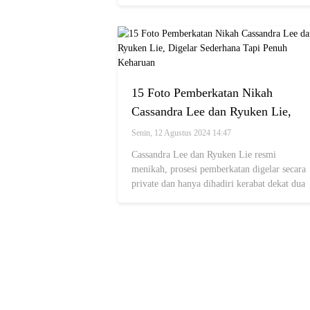
wanita tersebut.
15 Foto Pemberkatan Nikah
Cassandra Lee dan Ryuken Lie,
Digelar Sederhana Tapi Penuh
Senin, 12 Agustus 2024 14:47
Keharuan
Cassandra Lee dan Ryuken Lie resmi
menikah, prosesi pemberkatan digelar secara
private dan hanya dihadiri kerabat dekat dua
belah pihak