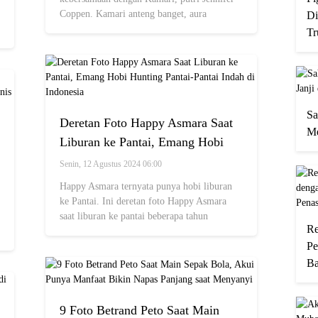
Coppen. Kamari anteng banget, aura
Di
kebapakan El Rumi jadi sorotan!
Tr
Sa
Deretan Foto Happy Asmara Saat
Me
Liburan ke Pantai, Emang Hobi
Hunting Pantai-Pantai Indah di
Senin, 12 Agustus 2024 06:00
Indonesia
Happy Asmara ternyata punya hobi liburan
ke Pantai. Ini deretan foto Happy Asmara
saat liburan ke pantai beberapa tahun
Re
belakangan.
Pe
Ba
9 Foto Betrand Peto Saat Main