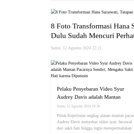
8 Foto Transformasi Hana S
Dulu Sudah Mencuri Perha
Senin, 12 Agustus 2024 22:21
Pelaku Penyebaran Video Syur
Audrey Davis adalah Mantan
Pacarnya Sendiri, Mengaku Sakit
Senin, 12 Agustus 2024 19:39
Hati karena Diputusin
Pihak Kepolisian ungkap alasan mantan pacar
Audrey Davis menyebar video syur, berawal
dari sakit hati hingga ingin mempermalukan