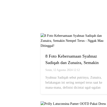
8 Foto Kebersamaan Syahnaz
Sadiqah dan Zunaira, Semakin
Nempel Terus - Nggak Mau
Senin, 12 Agustus 2024 12:12
Ditinggal!
Syahnaz Sadiqah sebut putrinya, Zunaira,
belakangan ini sering nempel terus saat ke
mana-mana, definisi dicintai ugal-ugalan
oleh sang anak