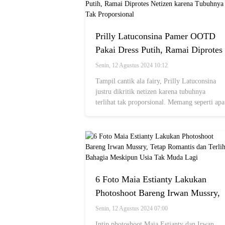
Prilly Latuconsina Pamer OOTD
Pakai Dress Putih, Ramai Diprotes
Netizen karena Tubuhnya Tak
Senin, 12 Agustus 2024 10:12
Proporsional
Tampil cantik ala fairy, Prilly Latuconsina
justru dikritik netizen karena tubuhnya
terlihat tak proporsional. Memang seperti apa
penampilannya?
6 Foto Maia Estianty Lakukan
Photoshoot Bareng Irwan Mussry,
Tetap Romantis dan Terlihat
Senin, 12 Agustus 2024 07:00
Bahagia Meskipun Usia Tak Muda
Intip photoshoot Maia Estianty dan Irwan