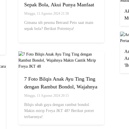
Sepak Bola, Akui Punya Manfaat
Ak
Bikin Napas Panjang saat
Minggu, 11 Agustus 2024 21:58
Mu
Menyanyi
Gimana sih pesona Betrand Peto saat main
sepak bola? Berikut Potretnya!
A
An
'B
7 Foto Bilqis Anak Ayu Ting Ting
dengan Rambut Bondol, Wajahnya
Makin Cantik Mirip Freya JKT 48
Minggu, 11 Agustus 2024 20:15
Bilqis ubah gaya dengan rambut bondol.
Makin mirip Freya JKT 48? Berikut potret
terbarunya!