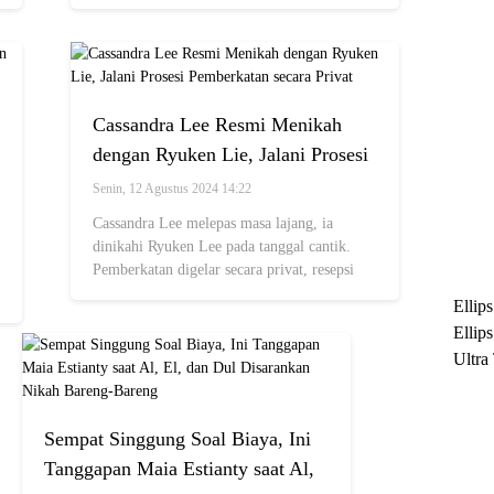
dress warna salem~
Cassandra Lee Resmi Menikah
dengan Ryuken Lie, Jalani Prosesi
Pemberkatan secara Privat
Senin, 12 Agustus 2024 14:22
Cassandra Lee melepas masa lajang, ia
dinikahi Ryuken Lee pada tanggal cantik.
Pemberkatan digelar secara privat, resepsi
dijadwalkan tahun depan.
Ellip
Ellip
Ultra
untuk
Maksi
Sempat Singgung Soal Biaya, Ini
Ramb
Tanggapan Maia Estianty saat Al,