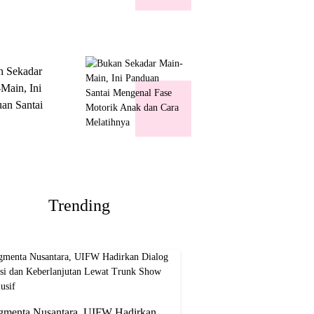
k Show
usif
n Sekadar
Main, Ini
an Santai
nal Fase
ik Anak dan
Melatihnya
Trending
gmenta Nusantara, UIFW Hadirkan