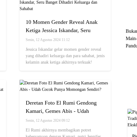
Trun
Ekskl
10 Momen Gender Reveal Anak
Ketiga Jessica Iskandar, Seru
Buka
Banget Dihadiri Keluarga dan
Main-
Senin, 12 Agustus 2024 11:12
Pandu
Sahabat
Jessica Iskandar gelar momen gender reveal
Menge
yang dihadiri keluarga dan para sahabat, jenis
Motor
kelamin anak ketiga akhirnya terkuak!
Cara 
Deretan Foto El Rumi Gendong
Kamari, Gemes Abis - Udah
Cocok Punya Momongan Sendiri?
Senin, 12 Agustus 2024 09:12
El Rumi akhirnya membagikan potret
Pi
kebersamaan dengan Kamari, putri Jennifer