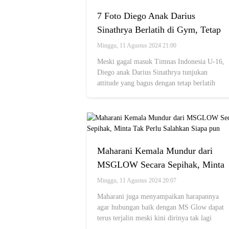
7 Foto Diego Anak Darius
Sinathrya Berlatih di Gym, Tetap
Semangat Latihan Meskipun
Minggu, 11 Agustus 2024 21:00
Dicoret dari Timnas Indonesia U-
Meski gagal masuk Timnas Indonesia U-16,
16
Diego anak Darius Sinathrya tunjukan
attitude yang bagus dengan tetap berlatih
keras di gym. Pantang menyerah!
Maharani Kemala Mundur dari
MSGLOW Secara Sepihak, Minta
Tak Perlu Salahkan Siapa pun
Minggu, 11 Agustus 2024 20:07
Maharani juga menyampaikan harapannya
agar hubungan baik dengan MS Glow dapat
terus terjalin meski kini dirinya tak lagi
menjadi bagian dari MS Glow