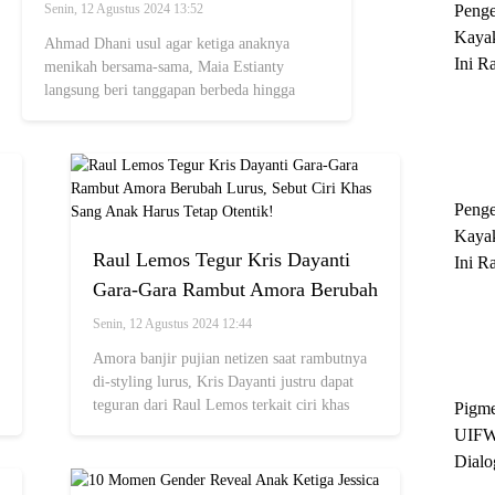
El, dan Dul Disarankan Nikah
Peng
Senin, 12 Agustus 2024 13:52
Bareng-Bareng
Kayak
Ahmad Dhani usul agar ketiga anaknya
Ini R
menikah bersama-sama, Maia Estianty
'Ratu
langsung beri tanggapan berbeda hingga
ungkap pengalaman tak terduga.
Sukse
Peng
Kayak
Raul Lemos Tegur Kris Dayanti
Ini R
Gara-Gara Rambut Amora Berubah
'Ratu
Sukse
Lurus, Sebut Ciri Khas Sang Anak
Senin, 12 Agustus 2024 12:44
Harus Tetap Otentik!
Amora banjir pujian netizen saat rambutnya
di-styling lurus, Kris Dayanti justru dapat
teguran dari Raul Lemos terkait ciri khas
Pigme
sang anak.
UIFW
Dialo
Keber