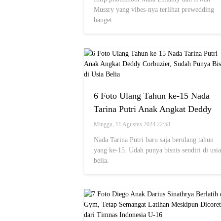
Lagi
Mussry yang vibes-nya terlihat prewedding
banget.
6 Foto Ulang Tahun ke-15 Nada
Tarina Putri Anak Angkat Deddy
Corbuzier, Sudah Punya Bisnis di
Minggu, 11 Agustus 2024 22:58
Usia Belia
Nada Tarina Putri baru saja berulang tahun
yang ke-15. Udah punya bisnis sendiri di usia
belia.