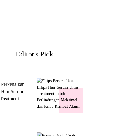
Editor's Pick
s Perkenalkan
s Hair Serum
 Treatment
 Perlindungan
mal dan Kilau
ut Alami