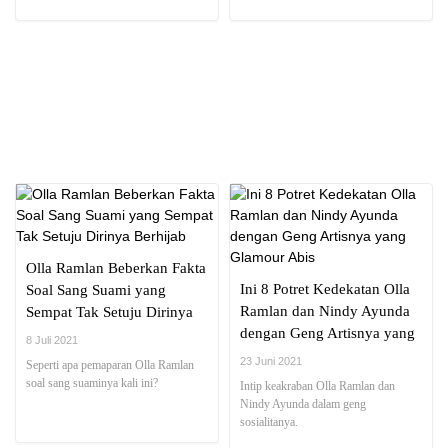
NEWS REPORT
Olla Ramlan Beberkan Fakta
Ini 8 Potret Kedekatan Olla
Soal Sang Suami yang
Ramlan dan Nindy Ayunda
Sempat Tak Setuju Dirinya
dengan Geng Artisnya yang
Berhijab
8 Juli 2021
Glamour Abis
23 Juni 2021
Seperti apa pemaparan Olla Ramlan
soal sang suaminya kali ini?
Intip keakraban Olla Ramlan dan
Nindy Ayunda dalam geng
sosialitanya.