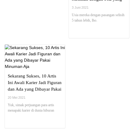
Lebih Muda
3 Juni 2021
Usia mereka dengan pasangan selisih
5 tahun lebih, lho.
Sekarang Sukses, 10 Artis
Ini Awali Karier Jadi Figuran
dan Ada yang Dibayar Pakai
Minuman Aja
20 Mei 2021
Yuk, simak perjuangan para artis
menapaki karier di dunia hiburan