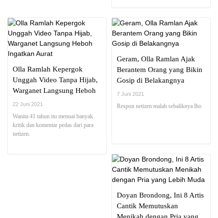
Geram, Olla Ramlan Ajak
Olla Ramlah Kepergok
Berantem Orang yang Bikin
Unggah Video Tanpa Hijab,
Gosip di Belakangnya
Warganet Langsung Heboh
7 Juni 2021
Ingatkan Aurat
22 Juni 2021
Respon netizen malah sebaliknya lho
Wanita 41 tahun itu menuai banyak
kritik dan komentar pedas dari para
netizen.
Doyan Brondong, Ini 8 Artis
Cantik Memutuskan
Menikah dengan Pria yang