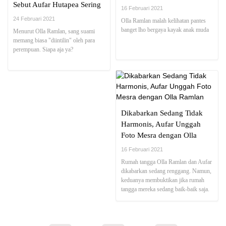
Sebut Aufar Hutapea Sering
16 Februari 2021
Diikuti Wanita Lain
24 Februari 2021
Olla Ramlan malah kelihatan pantes
banget lho bergaya kayak anak muda
Menurut Olla Ramlan, sang suami
memang biasa "diintilin" oleh para
perempuan. Siapa aja ya?
Dikabarkan Sedang Tidak
Harmonis, Aufar Unggah
Foto Mesra dengan Olla
Ramlan
16 Februari 2021
Rumah tangga Olla Ramlan dan Aufar
dikabarkan sedang renggang. Namun,
keduanya membuktikan jika rumah
tangga mereka sedang baik-baik saja.