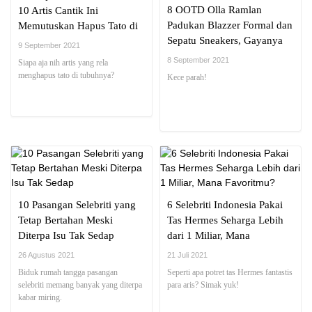
8 OOTD Olla Ramlan
10 Artis Cantik Ini
Padukan Blazzer Formal dan
Memutuskan Hapus Tato di
Sepatu Sneakers, Gayanya
Tubuhnya
9 September 2021
Kece Abis
8 September 2021
Siapa aja nih artis yang rela
menghapus tato di tubuhnya?
Kece parah!
10 Pasangan Selebriti yang
6 Selebriti Indonesia Pakai
Tetap Bertahan Meski
Tas Hermes Seharga Lebih
Diterpa Isu Tak Sedap
dari 1 Miliar, Mana
Favoritmu?
26 Agustus 2021
21 Juli 2021
Biduk rumah tangga pasangan
Seperti apa potret tas Hermes fantastis
selebriti memang banyak yang diterpa
para aris? Simak yuk!
kabar miring.