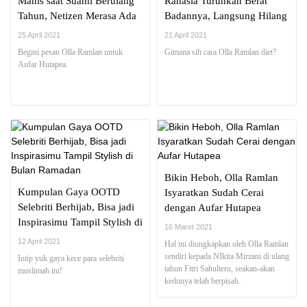
Manis saat Suami Berulang
Rahasia Turunkan Berat
Tahun, Netizen Merasa Ada
Badannya, Langsung Hilang
yang Janggal
13 Kilo!
25 April 2021
21 April 2021
Begini pesan Olla Ramlan untuk
Gimana sih cara Olla Ramlan diet?
Aufar Hutapea.
Bikin Heboh, Olla Ramlan
Kumpulan Gaya OOTD
Isyaratkan Sudah Cerai
Selebriti Berhijab, Bisa jadi
dengan Aufar Hutapea
Inspirasimu Tampil Stylish di
16 Maret 2021
Bulan Ramadan
12 April 2021
Hal ini diungkapkan oleh Olla Ramlan
sendiri kepada NIkita Mirzani di ulang
Intip yuk gaya kece para selebriti
tahun Fitri Sahulteru, seakan-akan
muslimah ini!
kedunya telah berpisah.