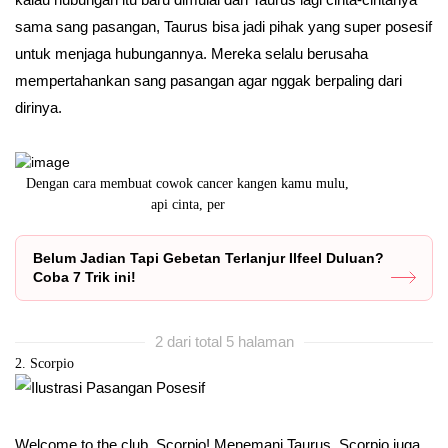
sama sang pasangan, Taurus bisa jadi pihak yang super posesif
untuk menjaga hubungannya. Mereka selalu berusaha
mempertahankan sang pasangan agar nggak berpaling dari
dirinya.
t
Dengan cara membuat cowok cancer kangen kamu mulu,
Buat kamu ya
api cinta, per
Belum Jadian Tapi Gebetan Terlanjur Ilfeel Duluan?
Coba 7 Trik ini!
2 dari total 5 halaman
2. Scorpio
Welcome to the club, Scorpio! Menemani Taurus, Scorpio juga