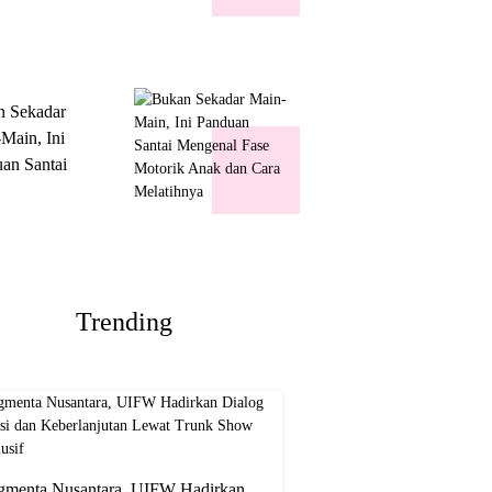
k Show
usif
n Sekadar
Main, Ini
an Santai
nal Fase
ik Anak dan
Melatihnya
Trending
gmenta Nusantara, UIFW Hadirkan