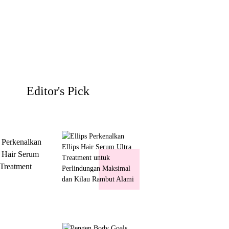
Editor's Pick
s Perkenalkan
s Hair Serum
 Treatment
 Perlindungan
mal dan Kilau
ut Alami