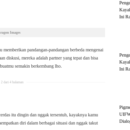
Peng
Kayak
Ini R
'Ratu
Sukse
Dragon Images
pu memberikan pandangan-pandangan berbeda mengenai
Peng
an diskusi, mereka adalah partner yang tepat dan bisa
Kayak
embuatmu semakin berkembang lho.
Ini R
'Ratu
Sukse
2 dari 4 halaman
Pigme
UIFW
rdas itu dingin dan nggak tersentuh, kayaknya kamu
Dialo
nempatkan diri dalam berbagai situasi dan nggak takut
Keber