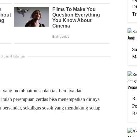
Di
Tr
Sa
Me
3 dari 4 halaman
n yang membuatmu seolah tak berdaya dan
Re
i itulah perempuan cerdas bisa menempatkan dirinya
Pe
 bersandar, sekaligus sosok yang mendukung setiap
Ba