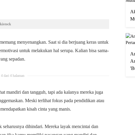
Ak
Mu
kistock
 memang menyenangkan. Saat si dia berjuang keras untuk
rmotivasi untuk melakukan hal serupa. Kalian bisa sama-
A
yang sepadan.
An
'B
4 dari 4 halaman
t mandiri dan tangguh, tapi ada kalanya mereka juga
nggemaskan. Meski terlihat fokus pada pendidikan atau
 mendapatkan kisah cinta yang manis.
k seharusnya dihindari. Mereka layak mencintai dan
gaan jika kamu memiliki pasangan yang mandiri dan