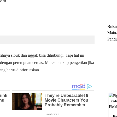
aru.
Trun
Ekskl
Buka
Main-
Pandu
Menge
Motor
hnya sibuk dan nggak bisa dihubungi. Tapi hal ini
Cara 
 dengan perempuan cerdas. Mereka cukup pengertian jika
ng harus diprioritaskan.
Pi