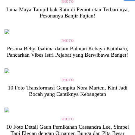
PHOTO
Luna Maya Tampil bak Ratu di Pemotretan Terbarunya,
18+
Pesonanya Banjir Pujian!
PHOTO
Peringatan Konten
Pesona Beby Tsabina dalam Balutan Kebaya Kutubaru,
Artikel ini tidak disarankan untuk Anda
Pancarkan Vibes Istri Pejabat yang Berwibawa Banget!
yang masih berusia di bawah
18 Tahun
PHOTO
Lanjutkan
Stop di Sini
10 Foto Transformasi Gempita Nora Marten, Kini Jadi
Bocah yang Cantiknya Kebangetan
PHOTO
10 Foto Detail Gaun Pernikahan Cassandra Lee, Simpel
Tapi Elegan dengan Ornamen Bunga dan Pita Besar