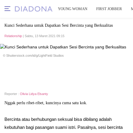
YOUNG WOMAN
FIRST JOBBER
Kunci Sederhana untuk Dapatkan Sesi Bercinta yang Berkualitas
Relationship
| Sabtu, 13 Maret 2021 09:15
© Shutterstock.com/id/g/LightField Studios
Reporter :
Olivia Lidya Elsanty
Nggak perlu ribet-ribet, kuncinya cuma satu kok.
Bercinta atau berhubungan seksual bisa dibilang adalah
kebutuhan bagi pasangan suami istri. Pasalnya, sesi bercinta