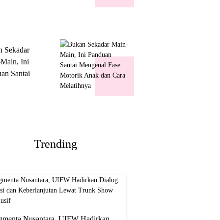
k Show
usif
n Sekadar
Main, Ini
an Santai
nal Fase
ik Anak dan
Melatihnya
Trending
gmenta Nusantara, UIFW Hadirkan