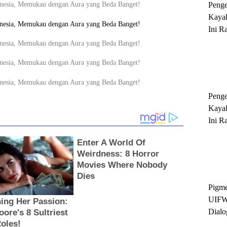
Peng
Kayak
Ini R
'Ratu
Sukse
Peng
Kayak
Ini R
'Ratu
Sukse
Pigme
UIFW
Dialo
Keber