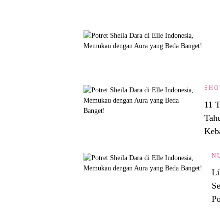
SHO
11 
Tah
Keb
N
Li
Se
Po