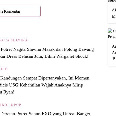
Ak
ri Komentar
Mu
GITA SLAVINA
A
 Potret Nagita Slavina Masak dan Potong Bawang
An
kai Dress Belasan Juta, Bikin Warganet Shock!
'B
RICIS
 Kandungan Sempat Dipertanyakan, Ini Momen
Ricis USG Kehamilan Wajah Anaknya Mirip
u Ryan!
IDOL KPOP
Deretan Potret Sehun EXO yang Unreal Banget,