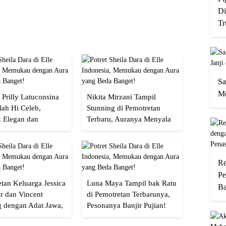
Di
Tr
Sa
Me
 Prilly Latuconsina
Nikita Mirzani Tampil
lah Hi Celeb,
Stunning di Pemotretan
 Elegan dan
Terbaru, Auranya Menyala
an
Banget!
Re
Pe
tan Keluarga Jessica
Luna Maya Tampil bak Ratu
Ba
r dan Vincent
di Pemotretan Terbarunya,
g dengan Adat Jawa,
Pesonanya Banjir Pujian!
Semua!