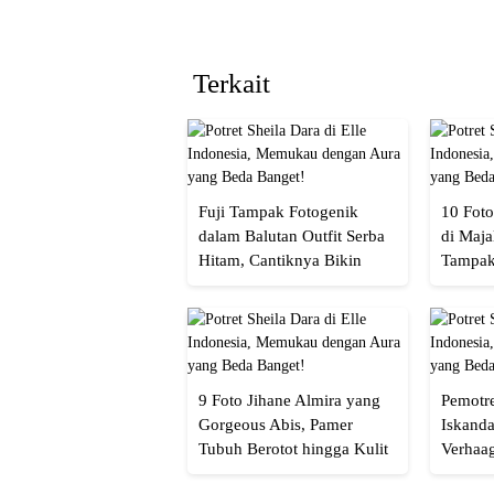
Terkait
Fuji Tampak Fotogenik
10 Foto
dalam Balutan Outfit Serba
di Maja
Hitam, Cantiknya Bikin
Tampak
Netizen Nyebut!
Menaw
9 Foto Jihane Almira yang
Pemotre
Gorgeous Abis, Pamer
Iskanda
Tubuh Berotot hingga Kulit
Verhaa
yang Glowing Eksotis
Cakep 