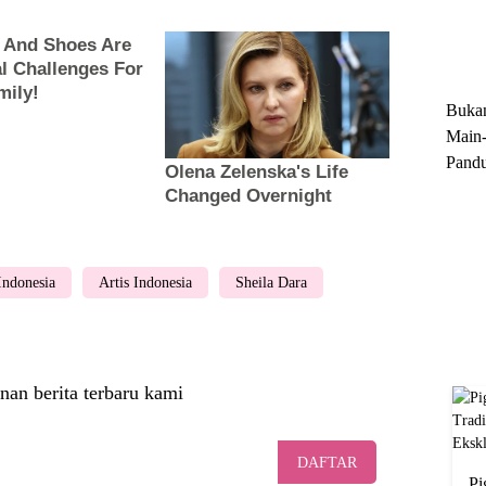
Trun
Ekskl
Buka
Main-
Pandu
Menge
Motor
Cara 
 Indonesia
Artis Indonesia
Sheila Dara
nan berita terbaru kami
DAFTAR
Pi