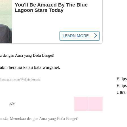
kin beraura kalau kata warganet.
Ellip
 Instagram.com/@elleindonesia
Ellip
Ultra
untuk
5/9
Maksi
Ramb