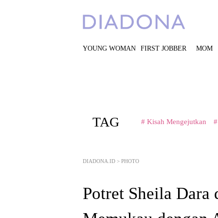
YOUNG WOMAN
FIRST JOBBER
MOM
TAG
# Kisah Mengejutkan
#
DIADONA.ID
>
PHOTO
Potret Sheila Dara 