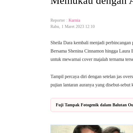
Memukau dengan A
Reporter :
Kurnia
Rabu, 1 Maret 2023 12:10
Sheila Dara kembali menjadi perbincangan pub
Bersama Shenina Cinnamon hingga Laura Basu
untuk mewarnai cover majalah ternama ters
Tampil percaya diri dengan setelan jas overs
pujian lantaran auranya yang disebut-sebut 
Fuji Tampak Fotogenik dalam Balutan Out