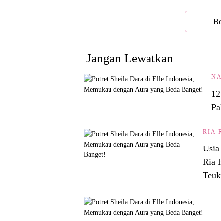
Be
Jangan Lewatkan
NA
12
Pa
RIA 
Usia
Ria 
Teuk