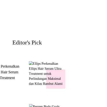
Editor's Pick
s Perkenalkan
s Hair Serum
 Treatment
 Perlindungan
mal dan Kilau
ut Alami