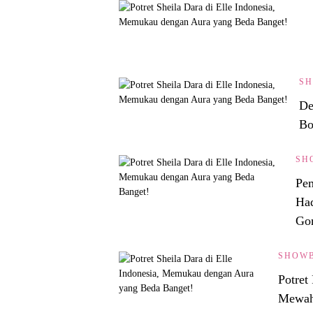
SH
De
Bo
SH
Pem
Had
Go
SHOWB
Potret
Mewah 