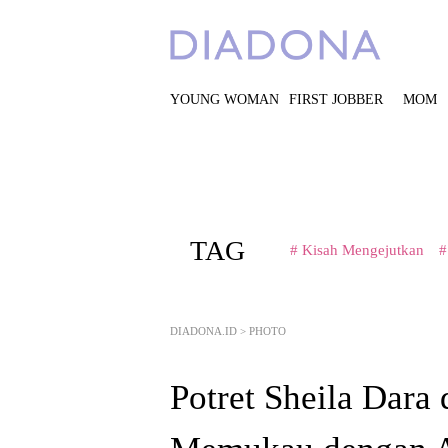
YOUNG WOMAN
FIRST JOBBER
MOM
TAG
# Kisah Mengejutkan
#
DIADONA.ID
>
PHOTO
Potret Sheila Dara 