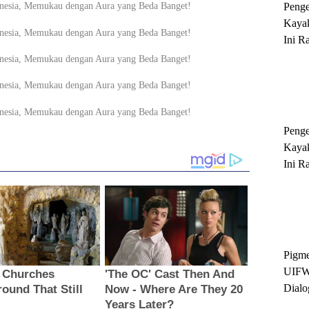
Peng
Kayak
Ini R
'Ratu
Sukse
Peng
Kayak
Ini R
'Ratu
Sukse
Pigme
UIFW
Dialo
Keber