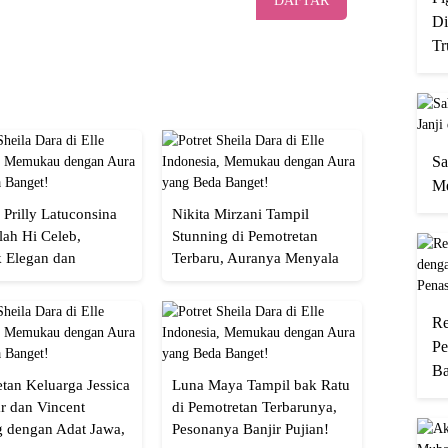
DAFTAR
Di
Tr
Sa
Me
 Prilly Latuconsina
Nikita Mirzani Tampil
lah Hi Celeb,
Stunning di Pemotretan
 Elegan dan
Terbaru, Auranya Menyala
an
Banget!
Re
Pe
Ba
tan Keluarga Jessica
Luna Maya Tampil bak Ratu
r dan Vincent
di Pemotretan Terbarunya,
g dengan Adat Jawa,
Pesonanya Banjir Pujian!