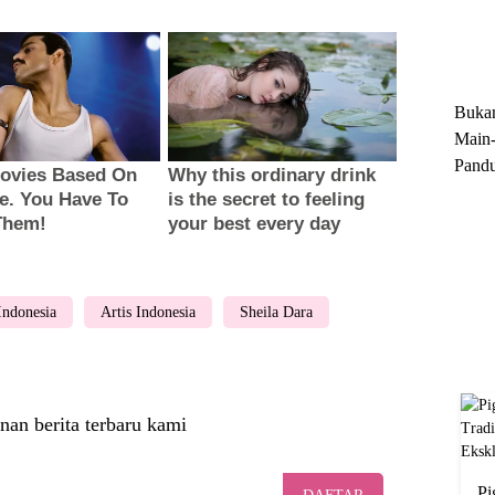
Trun
Ekskl
Buka
Main-
Pandu
Menge
Motor
Cara 
 Indonesia
Artis Indonesia
Sheila Dara
nan berita terbaru kami
Pi