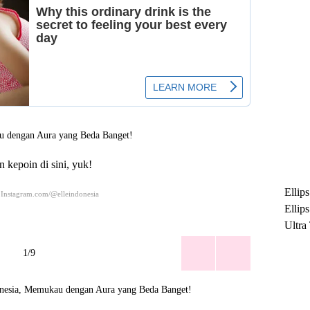
n kepoin di sini, yuk!
Ellip
 Instagram.com/@elleindonesia
Ellip
Ultra
untuk
1/9
Maksi
Ramb