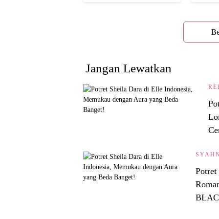
yang Glowing Eksotis
Cakep 
Be
Jangan Lewatkan
RE
Po
Lo
Ce
SYAH
Potre
Roman
BLACK