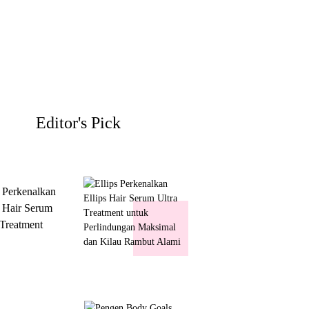
Editor's Pick
s Perkenalkan
s Hair Serum
 Treatment
 Perlindungan
mal dan Kilau
ut Alami