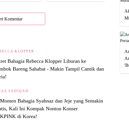
Semua!
Ak
Mu
ri Komentar
A
BECCA KLOPPER
An
tret Bahagia Rebecca Klopper Liburan ke
'B
mbok Bareng Sahabat - Makin Tampil Cantik dan
ria!
NAZ SADIQAH
t Momen Bahagia Syahnaz dan Jeje yang Semakin
tis, Kali Ini Kompak Nonton Konser
PINK di Korea!