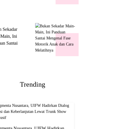
k Show
usif
n Sekadar
Main, Ini
an Santai
nal Fase
ik Anak dan
Melatihnya
Trending
gmenta Nusantara, UIFW Hadirkan