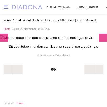
YOUNG WOMAN
FIRST JOBBER
Potret Adinda Azani Hadiri Gala Premier Film Saranjana di Malaysia
Photo
| Senin, 20 November 2023 18:36
Disebut tetap imut dan cantik sama seperti masa gadisnya.
© Instagram.com/@dindazani
5/9
Reporter :
Kurnia