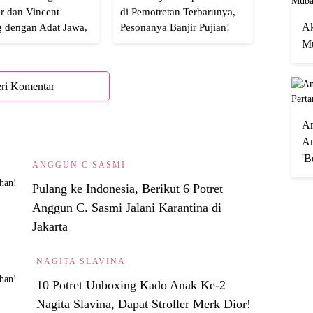
r dan Vincent
di Pemotretan Terbarunya,
Ak
g dengan Adat Jawa,
Pesonanya Banjir Pujian!
Semua!
Mu
ri Komentar
A
An
'B
ANGGUN C SASMI
Pulang ke Indonesia, Berikut 6 Potret
Anggun C. Sasmi Jalani Karantina di
Jakarta
NAGITA SLAVINA
10 Potret Unboxing Kado Anak Ke-2
Nagita Slavina, Dapat Stroller Merk Dior!