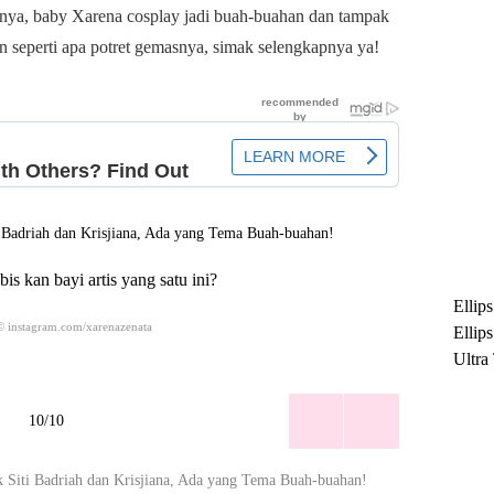
nya, baby Xarena cosplay jadi buah-buahan dan tampak
 seperti apa potret gemasnya, simak selengkapnya ya!
s kan bayi artis yang satu ini?
Ellip
© instagram.com/xarenazenata
Ellip
Ultra
untuk
Maksi
10/10
Ramb