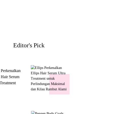
Editor's Pick
s Perkenalkan
s Hair Serum
 Treatment
 Perlindungan
mal dan Kilau
ut Alami