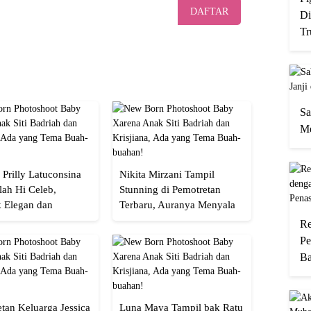
DAFTAR
Di
Tr
Sa
Me
 Prilly Latuconsina
Nikita Mirzani Tampil
lah Hi Celeb,
Stunning di Pemotretan
 Elegan dan
Terbaru, Auranya Menyala
an
Banget!
Re
Pe
Ba
tan Keluarga Jessica
Luna Maya Tampil bak Ratu