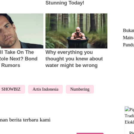
Trun
Ekskl
Buka
Main-
Pandu
Menge
Motor
Cara 
SHOWBIZ
Artis Indonesia
Numbering
nan berita terbaru kami
Pi