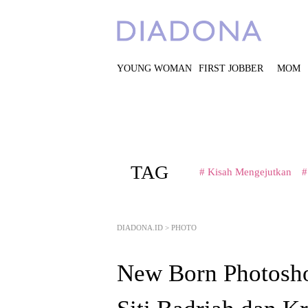
YOUNG WOMAN
FIRST JOBBER
MOM
TAG
# Kisah Mengejutkan
#
DIADONA.ID
>
PHOTO
New Born Photosh