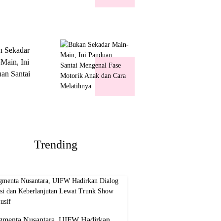
k Show
usif
n Sekadar
Main, Ini
an Santai
nal Fase
ik Anak dan
Melatihnya
Trending
gmenta Nusantara, UIFW Hadirkan