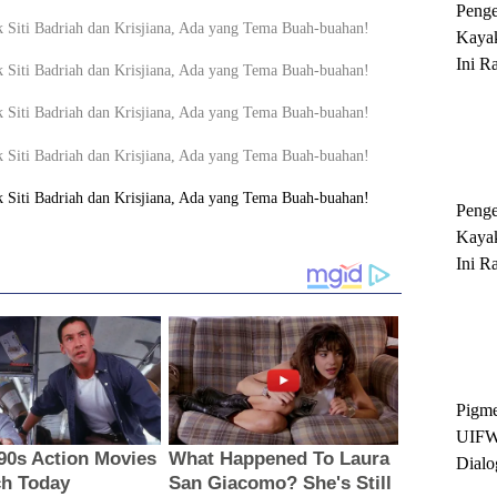
Peng
Kayak
Ini R
'Ratu
Sukse
Peng
Kayak
Ini R
'Ratu
Sukse
Pigme
UIFW
Dialo
Keber