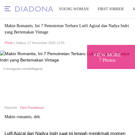
YOUNG WOMAN
FIRST JOBBER
Makin Romantis, Ini 7 Pemotretan Terbaru Lutfi Agizal dan Nadya Indri
yang Bertemakan Vintage
Photo
| Selasa, 17 November 2020 12:55
VIEW MORE
7 Photos
© instagram.com/lutfiagizal
Reporter :
Devi Puspitasari
Makin romantis, deh.
Lutfi Agizal dan Nadya Indri saat ini tengah menikmati momen