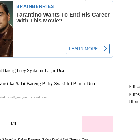
stika Salat Bareng Baby Syaki Ini Banjir Doa
Ellip
Ellip
iktok.com/@nadyamustikaofficial
Ultra
untuk
Maksi
1/8
Ramb