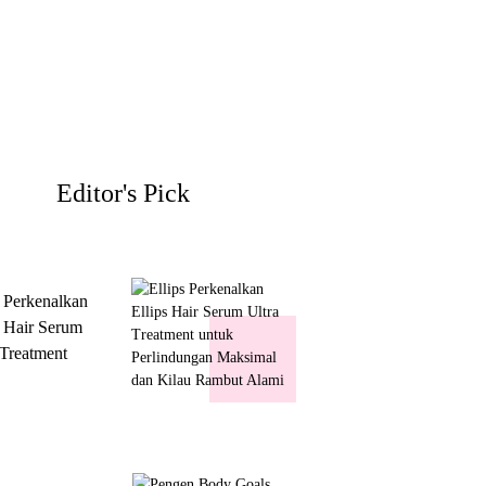
Editor's Pick
s Perkenalkan
s Hair Serum
 Treatment
 Perlindungan
mal dan Kilau
ut Alami