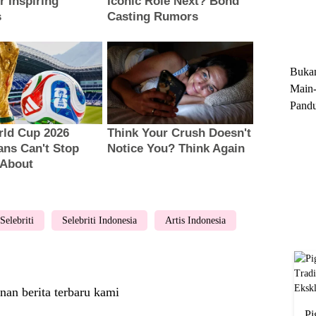
Trun
Ekskl
Buka
Main-
Pandu
Menge
Motor
Cara 
Selebriti
Selebriti Indonesia
Artis Indonesia
nan berita terbaru kami
Pi