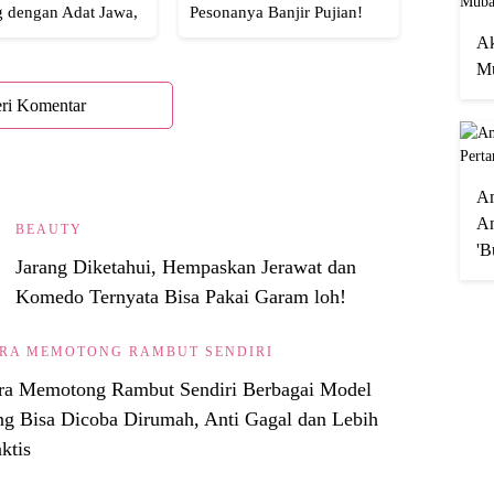
g dengan Adat Jawa,
Pesonanya Banjir Pujian!
Semua!
Ak
Mu
ri Komentar
A
An
BEAUTY
'B
Jarang Diketahui, Hempaskan Jerawat dan
Komedo Ternyata Bisa Pakai Garam loh!
RA MEMOTONG RAMBUT SENDIRI
ra Memotong Rambut Sendiri Berbagai Model
ng Bisa Dicoba Dirumah, Anti Gagal dan Lebih
ktis