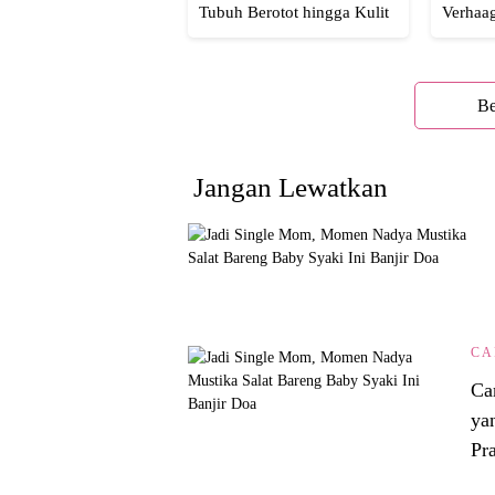
Tubuh Berotot hingga Kulit
Verhaa
yang Glowing Eksotis
Cakep 
Be
Jangan Lewatkan
CA
Ca
ya
Pra