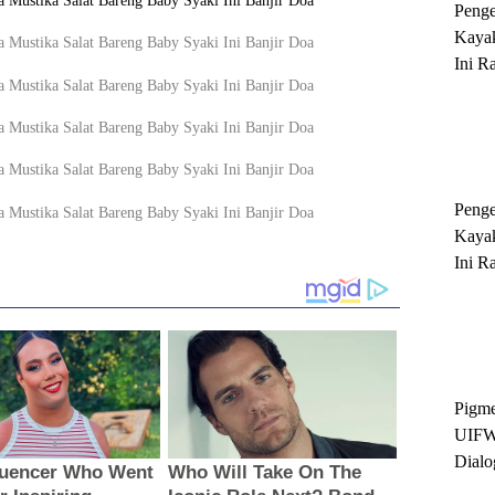
Peng
Kayak
Ini R
'Ratu
Sukse
Peng
Kayak
Ini R
'Ratu
Sukse
Pigme
UIFW
Dialo
Keber