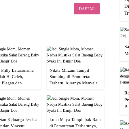
Di
DAFTAR
Tr
Sa
Me
 Prilly Latuconsina
Nikita Mirzani Tampil
lah Hi Celeb,
Stunning di Pemotretan
 Elegan dan
Terbaru, Auranya Menyala
an
Banget!
Re
Pe
Ba
tan Keluarga Jessica
Luna Maya Tampil bak Ratu
r dan Vincent
di Pemotretan Terbarunya,