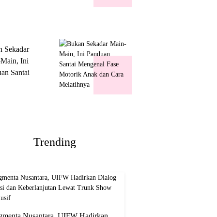
k Show
usif
n Sekadar
Main, Ini
an Santai
nal Fase
ik Anak dan
Melatihnya
Trending
gmenta Nusantara, UIFW Hadirkan