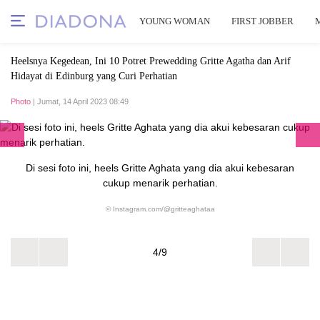
YOUNG WOMAN
FIRST JOBBER
Heelsnya Kegedean, Ini 10 Potret Prewedding Gritte Agatha dan Arif
Hidayat di Edinburg yang Curi Perhatian
Photo
| Jumat, 14 April 2023 08:49
Di sesi foto ini, heels Gritte Aghata yang dia akui kebesaran
cukup menarik perhatian.
© Instagram.com/@gritteaghataa
4/9