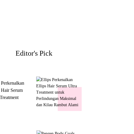
Editor's Pick
s Perkenalkan
s Hair Serum
 Treatment
 Perlindungan
mal dan Kilau
ut Alami