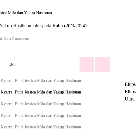
Yakup Hasibuan lahir pada Rabu (20/3/2024).
k Cipta © instagram
2/8
Ellip
Ellip
Ultra
untuk
Maksi
Ramb