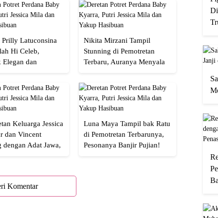
Di
Tr
 Prilly Latuconsina
Nikita Mirzani Tampil
lah Hi Celeb,
Stunning di Pemotretan
 Elegan dan
Terbaru, Auranya Menyala
an
Banget!
Sa
Me
tan Keluarga Jessica
Luna Maya Tampil bak Ratu
r dan Vincent
di Pemotretan Terbarunya,
g dengan Adat Jawa,
Pesonanya Banjir Pujian!
Semua!
Re
Pe
Ba
ri Komentar