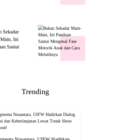
k Show
usif
n Sekadar
Main, Ini
an Santai
nal Fase
ik Anak dan
Melatihnya
Trending
gmenta Nusantara, UIFW Hadirkan