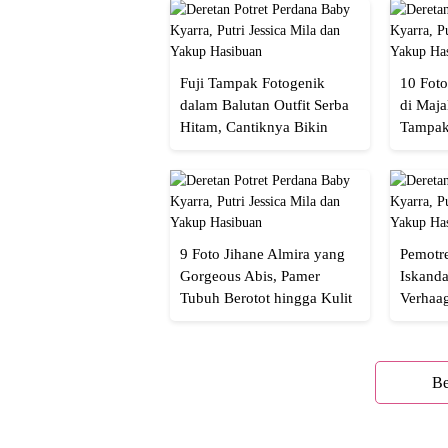
Fuji Tampak Fotogenik
10 Foto
dalam Balutan Outfit Serba
di Maja
Hitam, Cantiknya Bikin
Tampak
Netizen Nyebut!
Menaw
9 Foto Jihane Almira yang
Pemotre
Gorgeous Abis, Pamer
Iskanda
Tubuh Berotot hingga Kulit
Verhaa
yang Glowing Eksotis
Cakep 
Be