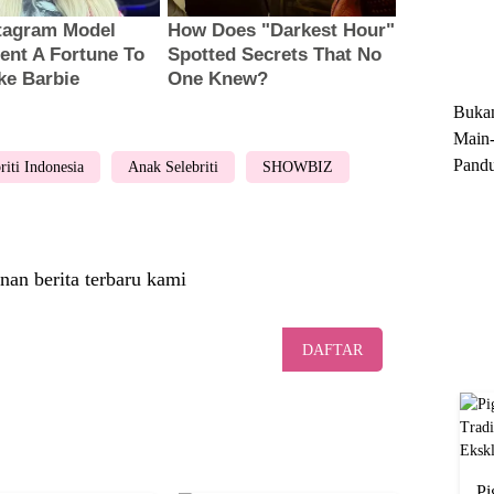
Trun
Ekskl
Buka
Main-
Pandu
riti Indonesia
Anak Selebriti
SHOWBIZ
Menge
Motor
Cara 
nan berita terbaru kami
DAFTAR
Pi