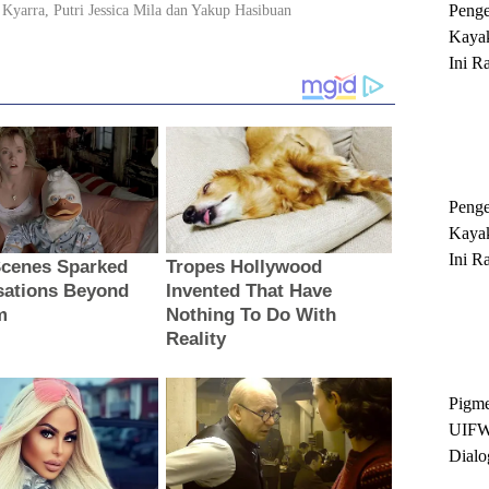
Peng
Kayak
Ini R
'Ratu
Sukse
Peng
Kayak
Ini R
'Ratu
Sukse
Pigme
UIFW
Dialo
Keber