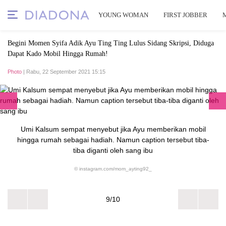
YOUNG WOMAN
FIRST JOBBER
Begini Momen Syifa Adik Ayu Ting Ting Lulus Sidang Skripsi, Diduga
Dapat Kado Mobil Hingga Rumah!
Photo
| Rabu, 22 September 2021 15:15
Umi Kalsum sempat menyebut jika Ayu memberikan mobil
hingga rumah sebagai hadiah. Namun caption tersebut tiba-
tiba diganti oleh sang ibu
© instagram.com/mom_ayting92_
9/10