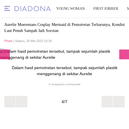
YOUNG WOMAN
FIRST JOBBER
Aurelie Moeremans Cosplay Mermaid di Pemotretan Terbarunya, Kondisi
Laut Penuh Sampah Jadi Sorotan
Photo
| Selasa, 30 Mei 2023 10:30
Dalam hasil pemotretan tersebut, tampak sejumlah plastik
menggenang di sekitar Aurelie
© instagram.com/aurelie
4/7