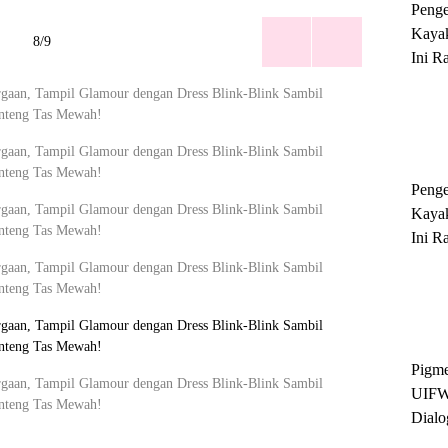
Peng
Kayak
8/9
Ini R
'Ratu
Sukse
Peng
Kayak
Ini R
'Ratu
Sukse
Pigme
UIFW
Dialo
Keber