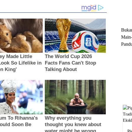
Trun
Ekskl
Buka
Main-
Pandu
Menge
Motor
Cara 
Pi