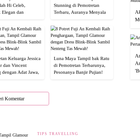
lah Hi Celeb,
Stunning di Pemotretan
Ak
 Elegan dan
Terbaru, Auranya Menyala
an
Banget!
Mu
A
tan Keluarga Jessica
Luna Maya Tampil bak Ratu
An
r dan Vincent
di Pemotretan Terbarunya,
'B
g dengan Adat Jawa,
Pesonanya Banjir Pujian!
Semua!
ri Komentar
TIPS TRAVELLING