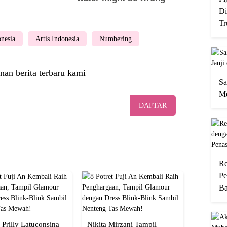
Di
Tr
onesia
Artis Indonesia
Numbering
nan berita terbaru kami
Sa
Me
DAFTAR
Re
Pe
Ba
 Prilly Latuconsina
Nikita Mirzani Tampil