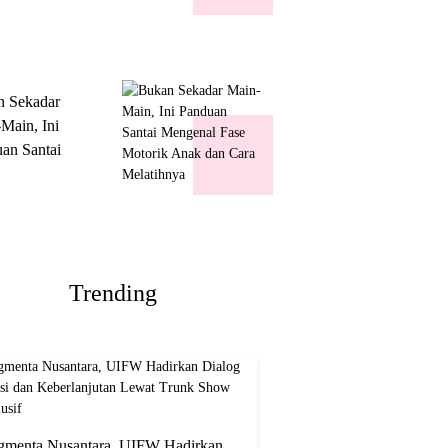
k Show
usif
n Sekadar
Main, Ini
an Santai
nal Fase
ik Anak dan
Melatihnya
Trending
gmenta Nusantara, UIFW Hadirkan