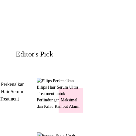
Editor's Pick
s Perkenalkan
s Hair Serum
 Treatment
 Perlindungan
mal dan Kilau
ut Alami