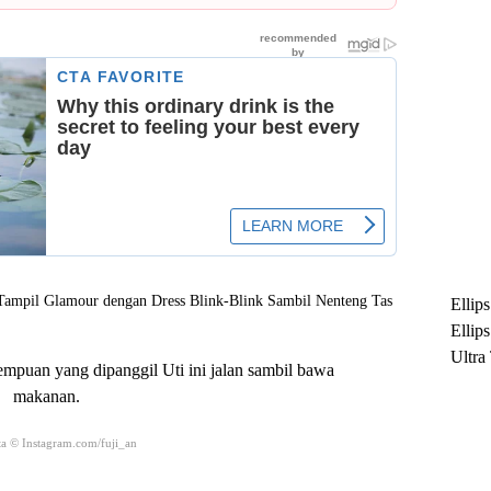
Ellip
Ellip
Ultra
empuan yang dipanggil Uti ini jalan sambil bawa
untuk
makanan.
Maksi
Ramb
a © Instagram.com/fuji_an