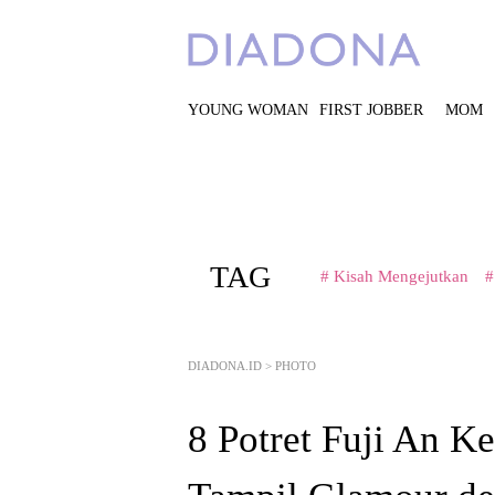
YOUNG WOMAN
FIRST JOBBER
MOM
TAG
# Kisah Mengejutkan
#
DIADONA.ID
>
PHOTO
8 Potret Fuji An K