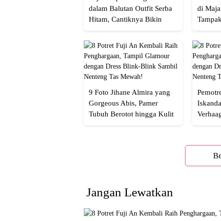
dalam Balutan Outfit Serba
di Maja
Hitam, Cantiknya Bikin
Tampak
Netizen Nyebut!
Menaw
9 Foto Jihane Almira yang
Pemotre
Gorgeous Abis, Pamer
Iskanda
Tubuh Berotot hingga Kulit
Verhaa
yang Glowing Eksotis
Cakep 
Be
Jangan Lewatkan