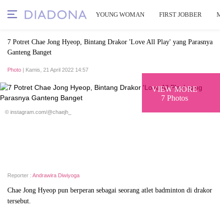
YOUNG WOMAN
FIRST JOBBER
7 Potret Chae Jong Hyeop, Bintang Drakor 'Love All Play' yang Parasnya
Ganteng Banget
Photo
| Kamis, 21 April 2022 14:57
VIEW MORE
7 Photos
© instagram.com/@chaejh_
Reporter :
Andrawira Diwiyoga
Chae Jong Hyeop pun berperan sebagai seorang atlet badminton di drakor
tersebut.