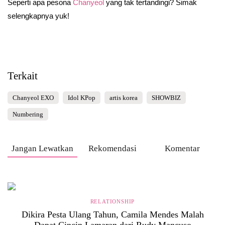
Seperti apa pesona
Chanyeol
yang tak tertandingi? Simak
selengkapnya yuk!
Terkait
Chanyeol EXO
Idol KPop
artis korea
SHOWBIZ
Numbering
Jangan Lewatkan
Rekomendasi
Komentar
RELATIONSHIP
Dikira Pesta Ulang Tahun, Camila Mendes Malah
Dapat Cincin Lamaran dari Rudy Mancuso