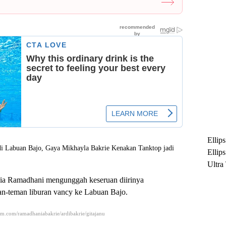
Ellip
Ellip
Ultra
untuk
Nia Ramadhani mengunggah keseruan diirinya
Maksi
an-teman liburan vancy ke Labuan Bajo.
Ramb
am.com/ramadhaniabakrie/ardibakrie/gitajanu