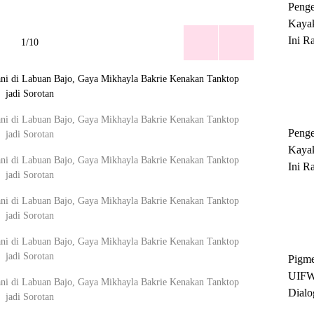
Peng
Kayak
Ini R
1/10
'Ratu
Sukse
Peng
Kayak
Ini R
'Ratu
Sukse
Pigme
UIFW
Dialo
Keber