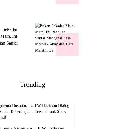
k Show
usif
n Sekadar
Main, Ini
an Santai
nal Fase
ik Anak dan
Melatihnya
Trending
gmenta Nusantara, UIFW Hadirkan