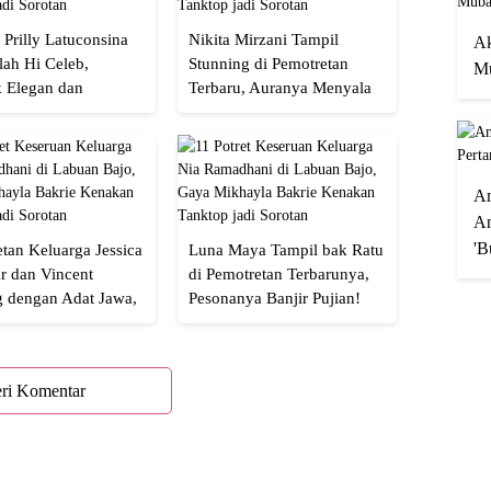
 Prilly Latuconsina
Nikita Mirzani Tampil
Ak
lah Hi Celeb,
Stunning di Pemotretan
Mu
 Elegan dan
Terbaru, Auranya Menyala
an
Banget!
A
An
'B
tan Keluarga Jessica
Luna Maya Tampil bak Ratu
r dan Vincent
di Pemotretan Terbarunya,
g dengan Adat Jawa,
Pesonanya Banjir Pujian!
Semua!
ri Komentar