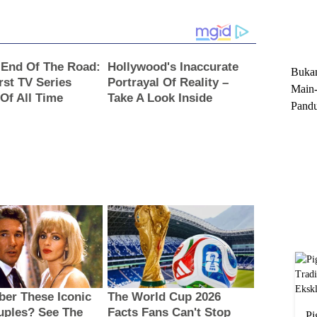
Trun
Ekskl
Buka
Main-
Pandu
Menge
Motor
Cara 
Pi