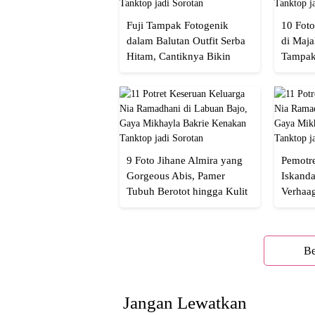
Fuji Tampak Fotogenik
10 Foto
dalam Balutan Outfit Serba
di Maja
Hitam, Cantiknya Bikin
Tampak
Netizen Nyebut!
Menaw
9 Foto Jihane Almira yang
Pemotre
Gorgeous Abis, Pamer
Iskanda
Tubuh Berotot hingga Kulit
Verhaa
yang Glowing Eksotis
Cakep 
Be
Jangan Lewatkan