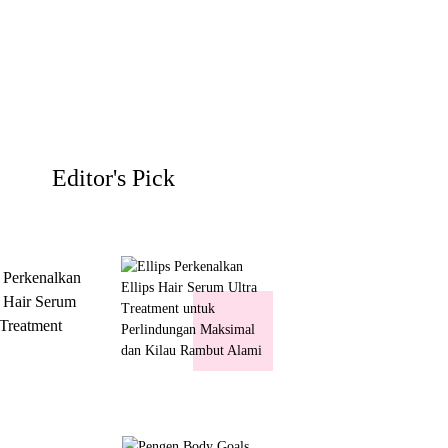
Editor's Pick
s Perkenalkan
s Hair Serum
 Treatment
 Perlindungan
mal dan Kilau
ut Alami