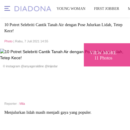
YOUNG WOMAN
FIRST JOBBER
10 Potret Selebriti Cantik Tanah Air dengan Pose Julurkan Lidah, Tetep
Kece!
Photo
| Rabu, 7 Juli 2021 14:55
VIEW MORE
11 Photos
© instagram @anyageraldine @inijedar
Reporter :
Mila
Menjulurkan lidah masih menjadi gaya yang populer.