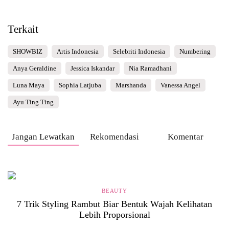
Terkait
SHOWBIZ
Artis Indonesia
Selebriti Indonesia
Numbering
Anya Geraldine
Jessica Iskandar
Nia Ramadhani
Luna Maya
Sophia Latjuba
Marshanda
Vanessa Angel
Ayu Ting Ting
Jangan Lewatkan
Rekomendasi
Komentar
BEAUTY
7 Trik Styling Rambut Biar Bentuk Wajah Kelihatan
Lebih Proporsional