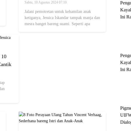
Vincent Verhaag Tampil Mesra di
Peng
Sabtu, 10 Agustus 2024 07:10
Pemotretan Terbarunya
Kayak
Jalani pemotretan untuk kehamilan anak
Ini R
ketiganya, Jessica Iskandar tampak manja dan
'Ratu
mesra banget bareng suami. Seperti apa
potretnya?
Sukse
Peng
 10
Kayak
Cantik
Ini R
'Ratu
tap
Sukse
dan
Pigme
UIFW
Dialo
Keber