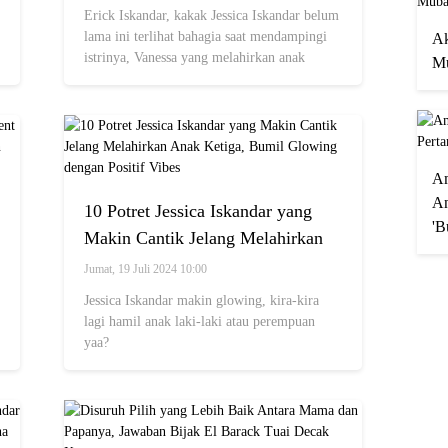
Perhatian
Erick Iskandar, kakak Jessica Iskandar belum
lama ini terlihat bahagia saat mendampingi
Ak
istrinya, Vanessa yang melahirkan anak
Mu
keduanya secara normal
A
An
10 Potret Jessica Iskandar yang
'B
Makin Cantik Jelang Melahirkan
Anak Ketiga, Bumil Glowing
Jumat, 19 Juli 2024 10:00
dengan Positif Vibes
Jessica Iskandar makin glowing, kira-kira
lagi hamil anak laki-laki atau perempuan
yaa?