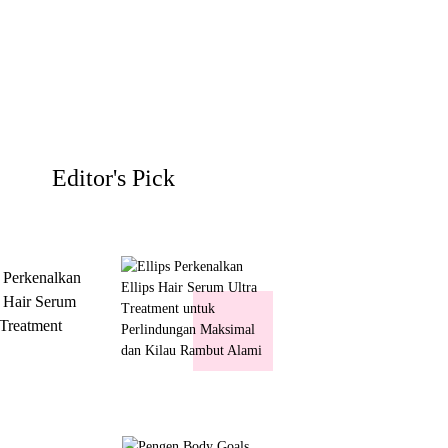
Editor's Pick
s Perkenalkan
s Hair Serum
 Treatment
 Perlindungan
mal dan Kilau
ut Alami