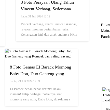
8 Foto Perayaan Ulang Tahun
Trun
Vincent Verhaag, Sederhana
Ekskl
bareng Istri dan Anak-Anak
Rabu, 31 Juli 2024 12:12
Vincent Verhaag, suami Jessica Iskandar,
Buka
rayakan momen pertambahan usia.
Main-
Kehangatan istri dan anak-anaknya bikin
Pandu
netizen terenyuh.
Menge
Motor
Cara 
8 Foto Gemas El Barack Momong
Baby Don, Duo Ganteng yang
Kompak dan Saling Sayang
Senin, 29 Juli 2024 19:09
El Barack benar-benar definisi kakak
idaman! Intip berbagai potretnya saat
momong sang adik, Baby Don, dua-duanya
sama-sama ganteng dan gemes abis~
Pi