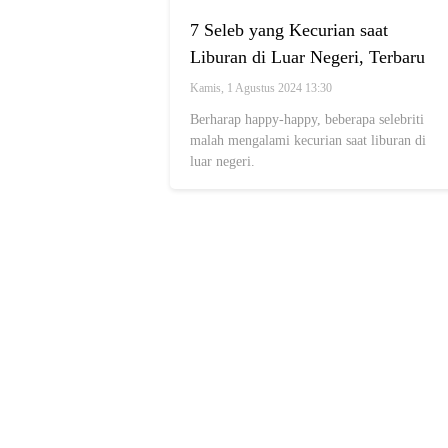
7 Seleb yang Kecurian saat
Liburan di Luar Negeri, Terbaru
Mobil Ayu Ting Ting Dibobol
Kamis, 1 Agustus 2024 13:30
Maling
Berharap happy-happy, beberapa selebriti
malah mengalami kecurian saat liburan di
luar negeri.