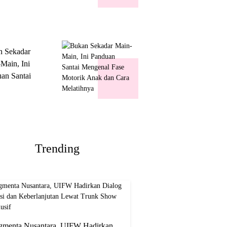
k Show
usif
n Sekadar
Main, Ini
an Santai
nal Fase
ik Anak dan
Melatihnya
Trending
gmenta Nusantara, UIFW Hadirkan