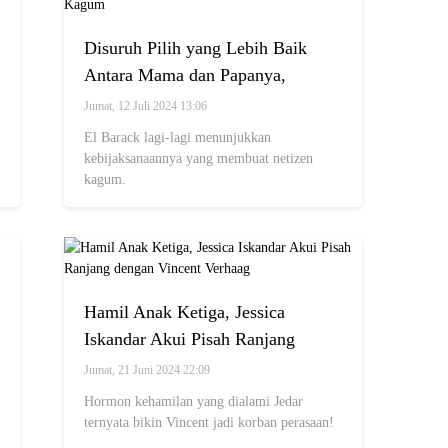
Disuruh Pilih yang Lebih Baik
Antara Mama dan Papanya,
Jawaban Bijak El Barack Tuai
Jumat, 12 Juli 2024 13:06
Decak Kagum
El Barack lagi-lagi menunjukkan
kebijaksanaannya yang membuat netizen
kagum.
Hamil Anak Ketiga, Jessica
Iskandar Akui Pisah Ranjang
dengan Vincent Verhaag
Jumat, 21 Juni 2024 22:09
Hormon kehamilan yang dialami Jedar
ternyata bikin Vincent jadi korban perasaan!