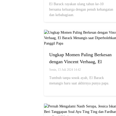
El Barack rayakan ulang tahun ke-10
bersama keluarga dengan penuh kehangatan
dan kebahagiaan.
Ungkap Momen Paling Berkesan
dengan Vincent Verhaag, El
Barack Menangis saat
Senin, 15 Juli 2024 14:42
Diperbolehkan Panggil Papa
Tumbuh tanpa sosok ayah, El Barack
menangis haru saat akhirnya punya papa.