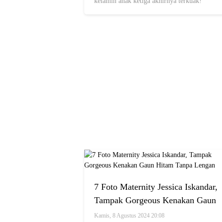
kelamin anak ketiga akhirnya terkuak!
7 Foto Maternity Jessica Iskandar,
Tampak Gorgeous Kenakan Gaun
Hitam Tanpa Lengan
Kamis, 8 Agustus 2024 20:08