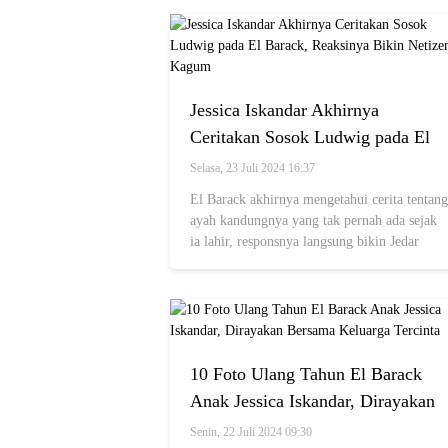
Jessica Iskandar Akhirnya
Ceritakan Sosok Ludwig pada El
Barack, Reaksinya Bikin Netizen
Selasa, 23 Juli 2024 16:37
Kagum
El Barack akhirnya mengetahui cerita tentang
ayah kandungnya yang tak pernah ada sejak
ia lahir, responsnya langsung bikin Jedar
terkejut!
10 Foto Ulang Tahun El Barack
Anak Jessica Iskandar, Dirayakan
Bersama Keluarga Tercinta
Senin, 22 Juli 2024 09:30