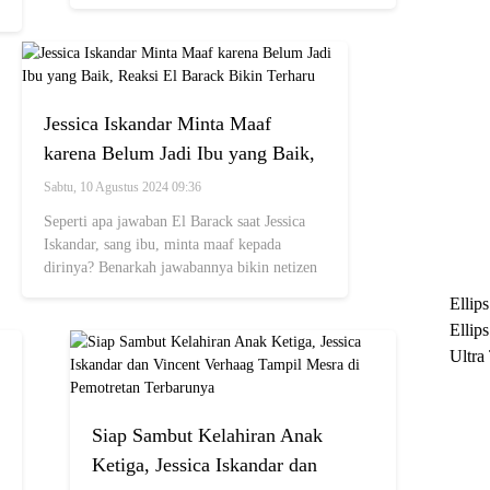
di kehamilannya kini.
Jessica Iskandar Minta Maaf
karena Belum Jadi Ibu yang Baik,
Reaksi El Barack Bikin Terharu
Sabtu, 10 Agustus 2024 09:36
Seperti apa jawaban El Barack saat Jessica
Iskandar, sang ibu, minta maaf kepada
dirinya? Benarkah jawabannya bikin netizen
meleleh~
Ellip
Ellip
Ultra
untuk
Maksi
Siap Sambut Kelahiran Anak
Ramb
Ketiga, Jessica Iskandar dan