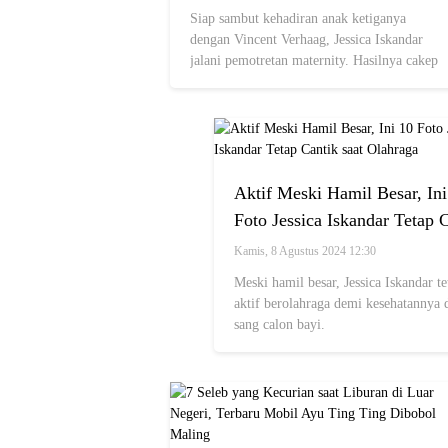
Siap sambut kehadiran anak ketiganya
dengan Vincent Verhaag, Jessica Iskandar
jalani pemotretan maternity. Hasilnya cakep
banget!
Aktif Meski Hamil Besar, Ini
Foto Jessica Iskandar Tetap 
saat Olahraga
Kamis, 8 Agustus 2024 12:30
Meski hamil besar, Jessica Iskandar te
aktif berolahraga demi kesehatannya 
sang calon bayi.