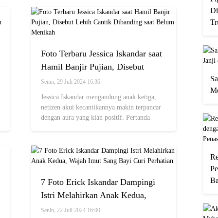
Di
Tr
Foto Terbaru Jessica Iskandar saat
Hamil Banjir Pujian, Disebut
Sa
Lebih Cantik Dibanding saat
Senin, 29 Juli 2024 16:36
Me
Belum Menikah
Jessica Iskandar mengandung anak ketiga,
netizen akui kecantikannya makin terpancar
dengan aura yang kian positif. Pertanda
hamil anak perempuan?
Re
Pe
Ba
7 Foto Erick Iskandar Dampingi
Istri Melahirkan Anak Kedua,
Wajah Imut Sang Bayi Curi
Senin, 22 Juli 2024 16:00