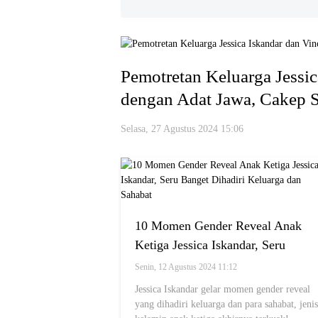
Pemotretan Keluarga Jessic
dengan Adat Jawa, Cakep 
Selasa, 27 Agustus 2024 15:06
10 Momen Gender Reveal Anak
Ketiga Jessica Iskandar, Seru
Banget Dihadiri Keluarga dan
Senin, 12 Agustus 2024 11:12
Sahabat
Jessica Iskandar gelar momen gender reveal
yang dihadiri keluarga dan para sahabat, jenis