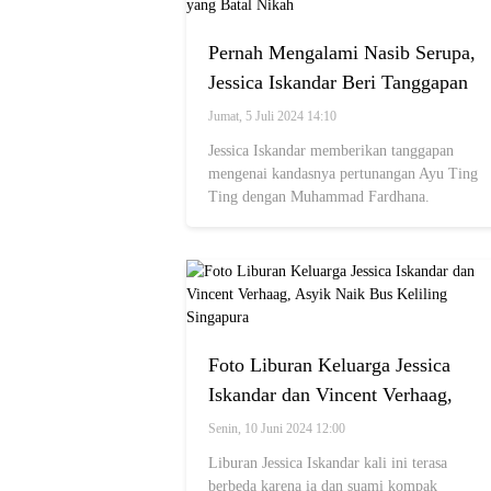
Pernah Mengalami Nasib Serupa,
Jessica Iskandar Beri Tanggapan
Soal Ayu Ting Ting dan Fardhana
Jumat, 5 Juli 2024 14:10
yang Batal Nikah
Jessica Iskandar memberikan tanggapan
mengenai kandasnya pertunangan Ayu Ting
Ting dengan Muhammad Fardhana.
Foto Liburan Keluarga Jessica
Iskandar dan Vincent Verhaag,
Asyik Naik Bus Keliling Singapura
Senin, 10 Juni 2024 12:00
Liburan Jessica Iskandar kali ini terasa
berbeda karena ia dan suami kompak