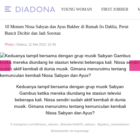
YOUNG WOMAN
FIRST JOBBER
10 Momen Nissa Sabyan dan Ayus Bukber di Rumah Iis Dahlia, Perut
Buncit Dicibir dan Jadi Sorotan
Photo
| Selasa, 11 Mei 2021 10:46
Keduanya tampil bersama dengan grup musik Sabyan
Gambus ketika mereka diundang ke stasiun televisi
beberapa kali. Nissa sendiri sudah aktif kembali di dunia
musik. Gimana menurutmu tentang kemunculan kembali
Nissa Sabyan dan Ayus?
© instagram.com/@nissa_sabyan, @wulannita829_sabyan, @galery_nissasabyan,
@isdadahlia via kapanlagi.