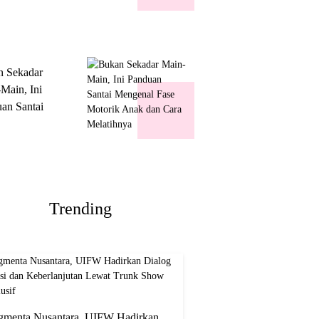
k Show
usif
n Sekadar
Main, Ini
an Santai
nal Fase
ik Anak dan
Melatihnya
Trending
gmenta Nusantara, UIFW Hadirkan