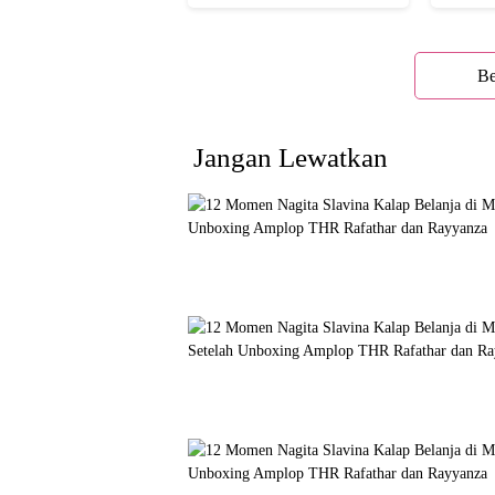
yang Glowing Eksotis
Cakep 
Be
Jangan Lewatkan