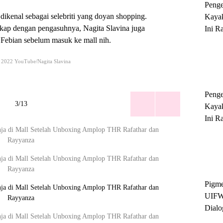
Peng
 dikenal sebagai selebriti yang doyan shopping.
Kayak
kap dengan pengasuhnya, Nagita Slavina juga
Ini R
Febian sebelum masuk ke mall nih.
'Ratu
Sukse
 2022 YouTube/Nagita Slavina
Peng
3/13
Kayak
Ini R
'Ratu
Sukse
Pigme
UIFW
Dialo
Keber