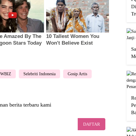
Di
Tr
Sa
Me
OWBIZ
Selebriti Indonesia
Gosip Artis
Re
nan berita terbaru kami
Pe
Ba
DAFTAR