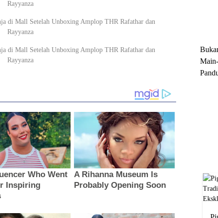
Trun
Ekskl
Buka
Main-
Pandu
Menge
Motor
Cara 
Pi