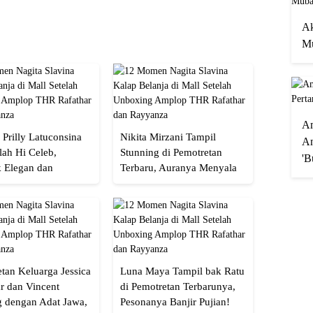
Ak
Mu
A
 Prilly Latuconsina
Nikita Mirzani Tampil
An
lah Hi Celeb,
Stunning di Pemotretan
'B
 Elegan dan
Terbaru, Auranya Menyala
an
Banget!
tan Keluarga Jessica
Luna Maya Tampil bak Ratu
r dan Vincent
di Pemotretan Terbarunya,
g dengan Adat Jawa,
Pesonanya Banjir Pujian!