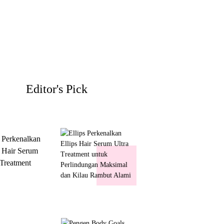
Editor's Pick
s Perkenalkan
s Hair Serum
 Treatment
 Perlindungan
mal dan Kilau
ut Alami