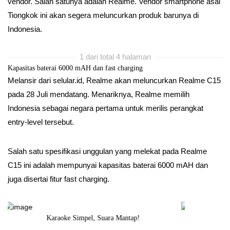
vendor. Salah satunya adalah Realme. Vendor smartphone asal
Tiongkok ini akan segera meluncurkan produk barunya di
Indonesia.
1 dari total 4 halaman
Kapasitas baterai 6000 mAH dan fast charging
Melansir dari selular.id, Realme akan meluncurkan Realme C15
pada 28 Juli mendatang. Menariknya, Realme memilih
Indonesia sebagai negara pertama untuk merilis perangkat
entry-level tersebut.
Salah satu spesifikasi unggulan yang melekat pada Realme
C15 ini adalah mempunyai kapasitas baterai 6000 mAH dan
juga disertai fitur fast charging.
Bukan Sekadar Jam, Tapi Filosofi Hidup
Teknolo