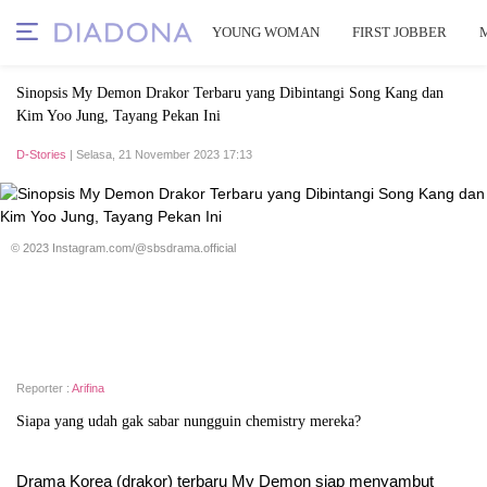
YOUNG WOMAN
FIRST JOBBER
Sinopsis My Demon Drakor Terbaru yang Dibintangi Song Kang dan
Kim Yoo Jung, Tayang Pekan Ini
D-Stories
| Selasa, 21 November 2023 17:13
© 2023 Instagram.com/@sbsdrama.official
Reporter :
Arifina
Siapa yang udah gak sabar nungguin chemistry mereka?
Drama Korea (drakor) terbaru My Demon siap menyambut