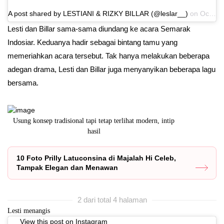
A post shared by LESTIANI & RIZKY BILLAR (@leslar__)
on
Oct 31, 2020 at 6:47am PDT
Lesti dan Billar sama-sama diundang ke acara Semarak
Indosiar. Keduanya hadir sebagai bintang tamu yang
memeriahkan acara tersebut. Tak hanya melakukan beberapa
adegan drama, Lesti dan Billar juga menyanyikan beberapa lagu
bersama.
hy
Usung konsep tradisional tapi tetap terlihat modern, intip
Fuji mengungg
hasil
10 Foto Prilly Latuconsina di Majalah Hi Celeb,
Tampak Elegan dan Menawan
2 dari total 4 halaman
Lesti menangis
View this post on Instagram