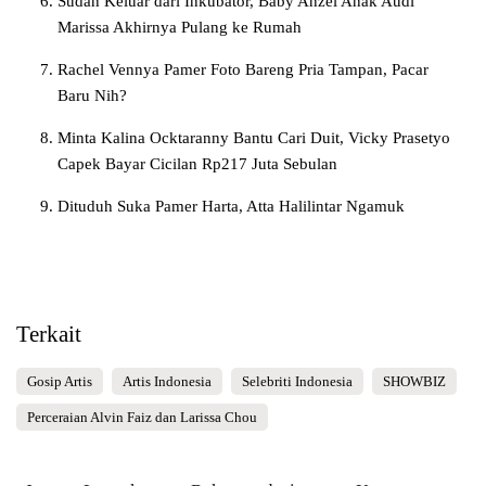
Sudah Keluar dari Inkubator, Baby Anzel Anak Audi
Marissa Akhirnya Pulang ke Rumah
Rachel Vennya Pamer Foto Bareng Pria Tampan, Pacar
Baru Nih?
Minta Kalina Ocktaranny Bantu Cari Duit, Vicky Prasetyo
Capek Bayar Cicilan Rp217 Juta Sebulan
Dituduh Suka Pamer Harta, Atta Halilintar Ngamuk
Terkait
Gosip Artis
Artis Indonesia
Selebriti Indonesia
SHOWBIZ
Perceraian Alvin Faiz dan Larissa Chou