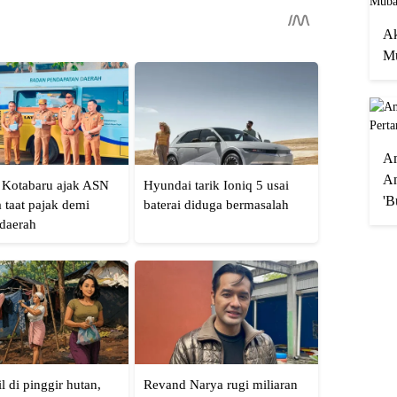
Ak
Mu
A
An
'B