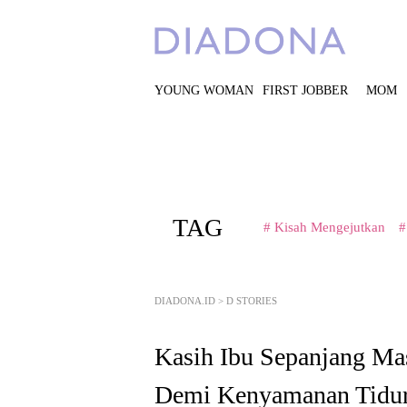
YOUNG WOMAN
FIRST JOBBER
MOM
TAG
# Kisah Mengejutkan
#
DIADONA.ID
>
D STORIES
Kasih Ibu Sepanjang Mas
Demi Kenyamanan Tidu