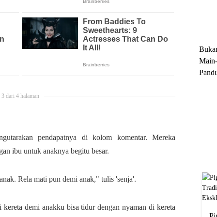
Trun
Ekskl
Buka
Main-
Pandu
Menge
Motor
3 dari 4 halaman
Cara 
engutarakan pendapatnya di kolom komentar. Mereka
an ibu untuk anaknya begitu besar.
nak. Rela mati pun demi anak," tulis 'senja'.
ntai kereta demi anakku bisa tidur dengan nyaman di kereta
Pi