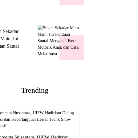
k Show
usif
n Sekadar
Main, Ini
an Santai
nal Fase
ik Anak dan
Melatihnya
Trending
gmenta Nusantara, UIFW Hadirkan