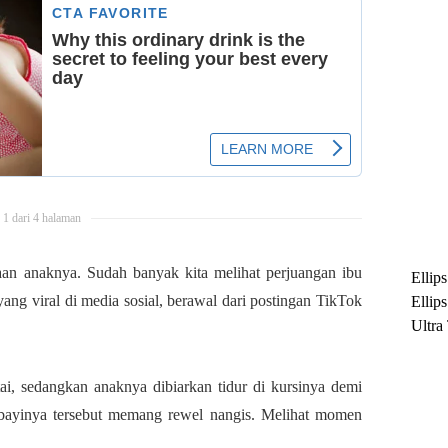
1 dari 4 halaman
aan anaknya. Sudah banyak kita melihat perjuangan ibu
Ellip
ang viral di media sosial, berawal dari postingan TikTok
Ellip
Ultra
untuk
Maksi
ntai, sedangkan anaknya dibiarkan tidur di kursinya demi
Ramb
bayinya tersebut memang rewel nangis. Melihat momen