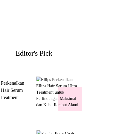
Editor's Pick
s Perkenalkan
s Hair Serum
 Treatment
 Perlindungan
mal dan Kilau
ut Alami