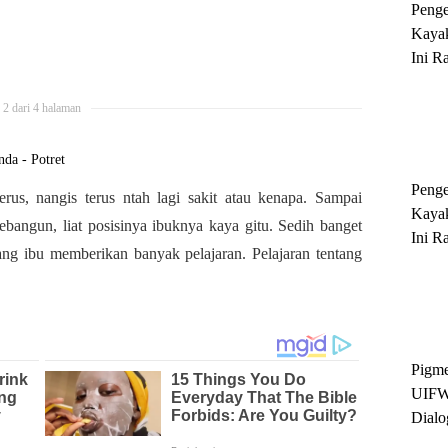
Peng
Kayak
Ini R
'Ratu
Sukse
2 dari 4 halaman
nda - Potret
Peng
rus, nangis terus ntah lagi sakit atau kenapa. Sampai
Kayak
ebangun, liat posisinya ibuknya kaya gitu. Sedih banget
Ini R
rang ibu memberikan banyak pelajaran. Pelajaran tentang
'Ratu
Sukse
Pigme
UIFW
Dialo
Keber