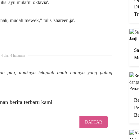
ulis 'ayu mulafni oktavia'.
Di
Tr
nak, mudah mewek," tulis 'shareen.ja'.
Sa
4 dari 4 halaman
Me
an pun, anaknya tetaplah buah hatinya yang paling
Re
nan berita terbaru kami
Pe
Ba
DAFTAR