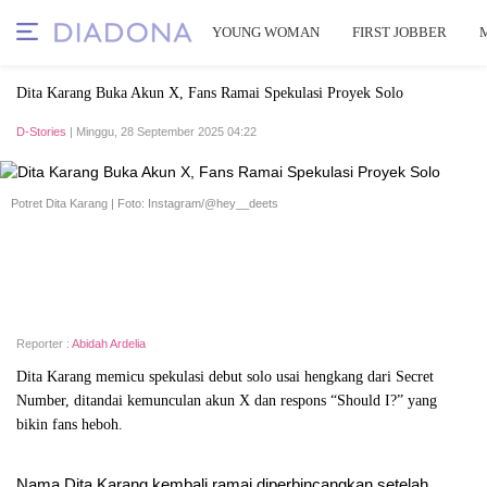
YOUNG WOMAN
FIRST JOBBER
Dita Karang Buka Akun X, Fans Ramai Spekulasi Proyek Solo
D-Stories
| Minggu, 28 September 2025 04:22
Potret Dita Karang | Foto: Instagram/@hey__deets
Reporter :
Abidah Ardelia
Dita Karang memicu spekulasi debut solo usai hengkang dari Secret
Number, ditandai kemunculan akun X dan respons “Should I?” yang
bikin fans heboh.
Nama Dita Karang kembali ramai diperbincangkan setelah